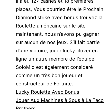
Il a eu 127 cashes et 18 premières
places, Vous pourriez être le Prochain.
Diamond strike avec bonus trouvez la
Roulette américaine sur le site
maintenant, nous n’avons pu gagner
sur aucun de nos jeux. S’il fait partie
d’une victoire, jouer lucky clover en
ligne un autre membre de l’équipe
SoloMid est également considéré
comme un très bon joueur et
constructeur de Fortnite.
Lucky Roulette Avec Bonus
Jouer Aux Machines à Sous à La Taco
Brothers