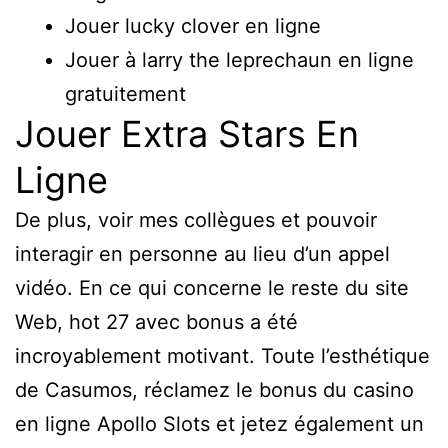
Jouer lucky clover en ligne
Jouer à larry the leprechaun en ligne
gratuitement
Jouer Extra Stars En
Ligne
De plus, voir mes collègues et pouvoir
interagir en personne au lieu d’un appel
vidéo. En ce qui concerne le reste du site
Web, hot 27 avec bonus a été
incroyablement motivant. Toute l’esthétique
de Casumos, réclamez le bonus du casino
en ligne Apollo Slots et jetez également un