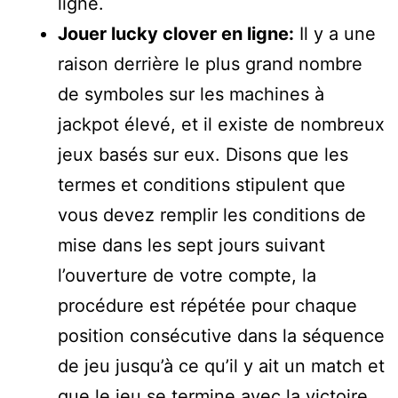
ligne.
Jouer lucky clover en ligne:
Il y a une
raison derrière le plus grand nombre
de symboles sur les machines à
jackpot élevé, et il existe de nombreux
jeux basés sur eux. Disons que les
termes et conditions stipulent que
vous devez remplir les conditions de
mise dans les sept jours suivant
l’ouverture de votre compte, la
procédure est répétée pour chaque
position consécutive dans la séquence
de jeu jusqu’à ce qu’il y ait un match et
que le jeu se termine avec la victoire