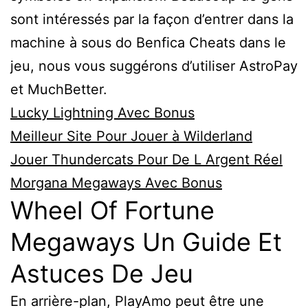
sont intéressés par la façon d’entrer dans la
machine à sous do Benfica Cheats dans le
jeu, nous vous suggérons d’utiliser AstroPay
et MuchBetter.
Lucky Lightning Avec Bonus
Meilleur Site Pour Jouer à Wilderland
Jouer Thundercats Pour De L Argent Réel
Morgana Megaways Avec Bonus
Wheel Of Fortune
Megaways Un Guide Et
Astuces De Jeu
En arrière-plan, PlayAmo peut être une