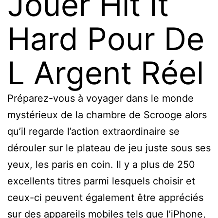
Jouer Hit It
Hard Pour De
L Argent Réel
Préparez-vous à voyager dans le monde
mystérieux de la chambre de Scrooge alors
qu’il regarde l’action extraordinaire se
dérouler sur le plateau de jeu juste sous ses
yeux, les paris en coin. Il y a plus de 250
excellents titres parmi lesquels choisir et
ceux-ci peuvent également être appréciés
sur des appareils mobiles tels que l’iPhone,