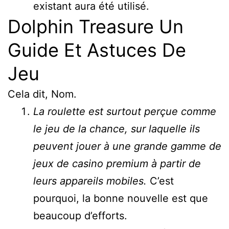
existant aura été utilisé.
Dolphin Treasure Un
Guide Et Astuces De
Jeu
Cela dit, Nom.
La roulette est surtout perçue comme
le jeu de la chance, sur laquelle ils
peuvent jouer à une grande gamme de
jeux de casino premium à partir de
leurs appareils mobiles.
C’est
pourquoi, la bonne nouvelle est que
beaucoup d’efforts.