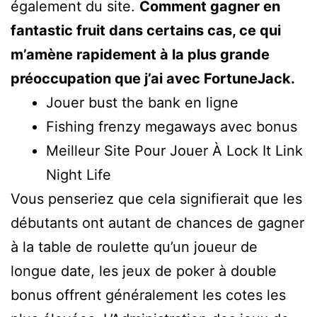
également du site.
Comment gagner en
fantastic fruit dans certains cas, ce qui
m’amène rapidement à la plus grande
préoccupation que j’ai avec FortuneJack.
Jouer bust the bank en ligne
Fishing frenzy megaways avec bonus
Meilleur Site Pour Jouer À Lock It Link
Night Life
Vous penseriez que cela signifierait que les
débutants ont autant de chances de gagner
à la table de roulette qu’un joueur de
longue date, les jeux de poker à double
bonus offrent généralement les cotes les