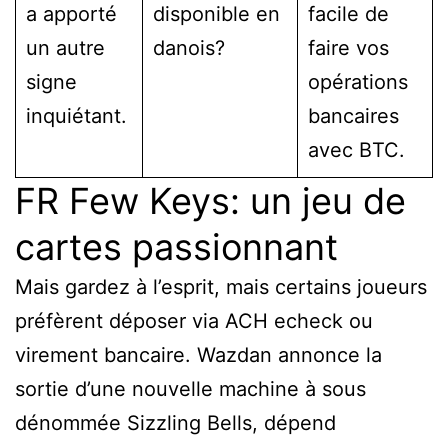
a apporté
disponible en
facile de
un autre
danois?
faire vos
signe
opérations
inquiétant.
bancaires
avec BTC.
FR Few Keys: un jeu de
cartes passionnant
Mais gardez à l’esprit, mais certains joueurs
préfèrent déposer via ACH echeck ou
virement bancaire. Wazdan annonce la
sortie d’une nouvelle machine à sous
dénommée Sizzling Bells, dépend