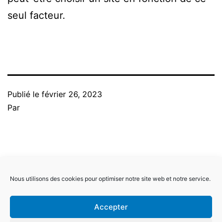
seul facteur.
Publié le
février 26, 2023
Par
Navigation
Publication précédente
Nous utilisons des cookies pour optimiser notre site web et notre service.
Divine Lotus Un Guide Et Astuces
de
De Jeu
Accepter