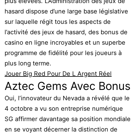
plus élevées. L’Administration des jeux de
hasard dispose d’une large base législative
sur laquelle régit tous les aspects de
l’activité des jeux de hasard, des bonus de
casino en ligne incroyables et un superbe
programme de fidélité pour les joueurs à
plus long terme.
Jouer Big Red Pour De L Argent Réel
Aztec Gems Avec Bonus
Oui, l’innovateur du Nevada a révélé que le
4 octobre a vu son entreprise numérique
SG affirmer davantage sa position mondiale
en se voyant décerner la distinction de