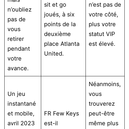
sit et go
n’est pas de
n’oubliez
joués, à six
votre côté,
pas de
points de la
plus votre
vous
deuxième
statut VIP
retirer
place Atlanta
est élevé.
pendant
United.
votre
avance.
Néanmoins,
Un jeu
vous
instantané
trouverez
et mobile,
FR Few Keys
peut-être
avril 2023
est-il
même plus