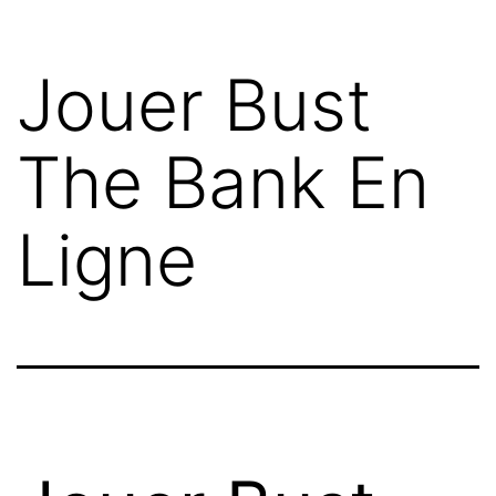
Aller
au
Jouer Bust
contenu
The Bank En
Ligne