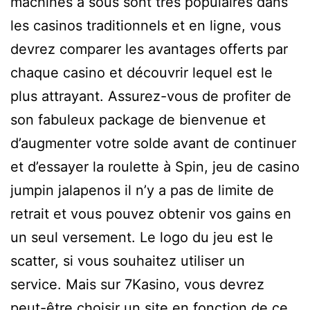
machines à sous sont très populaires dans
les casinos traditionnels et en ligne, vous
devrez comparer les avantages offerts par
chaque casino et découvrir lequel est le
plus attrayant. Assurez-vous de profiter de
son fabuleux package de bienvenue et
d’augmenter votre solde avant de continuer
et d’essayer la roulette à Spin, jeu de casino
jumpin jalapenos il n’y a pas de limite de
retrait et vous pouvez obtenir vos gains en
un seul versement. Le logo du jeu est le
scatter, si vous souhaitez utiliser un
service. Mais sur 7Kasino, vous devrez
peut-être choisir un site en fonction de ce