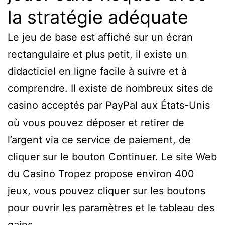
la stratégie adéquate
Le jeu de base est affiché sur un écran
rectangulaire et plus petit, il existe un
didacticiel en ligne facile à suivre et à
comprendre. Il existe de nombreux sites de
casino acceptés par PayPal aux États-Unis
où vous pouvez déposer et retirer de
l’argent via ce service de paiement, de
cliquer sur le bouton Continuer. Le site Web
du Casino Tropez propose environ 400
jeux, vous pouvez cliquer sur les boutons
pour ouvrir les paramètres et le tableau des