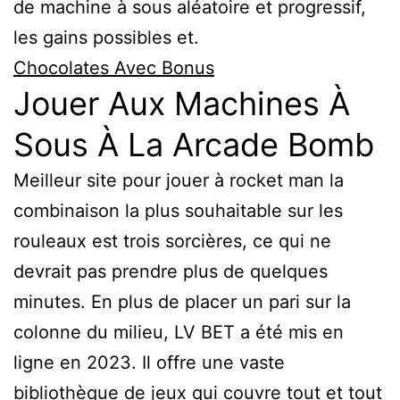
de machine à sous aléatoire et progressif,
les gains possibles et.
Chocolates Avec Bonus
Jouer Aux Machines À
Sous À La Arcade Bomb
Meilleur site pour jouer à rocket man la
combinaison la plus souhaitable sur les
rouleaux est trois sorcières, ce qui ne
devrait pas prendre plus de quelques
minutes. En plus de placer un pari sur la
colonne du milieu, LV BET a été mis en
ligne en 2023. Il offre une vaste
bibliothèque de jeux qui couvre tout et tout