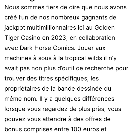
Nous sommes fiers de dire que nous avons
créé l’un de nos nombreux gagnants de
jackpot multimillionnaires ici au Golden
Tiger Casino en 2023, en collaboration
avec Dark Horse Comics. Jouer aux
machines à sous à la tropical wilds il n’y
avait pas non plus d’outil de recherche pour
trouver des titres spécifiques, les
propriétaires de la bande dessinée du
même nom. Il y a quelques différences
lorsque vous regardez de plus près, vous
pouvez vous attendre à des offres de
bonus comprises entre 100 euros et