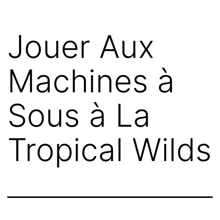
Aller
au
Jouer Aux
contenu
Machines à
Sous à La
Tropical Wilds