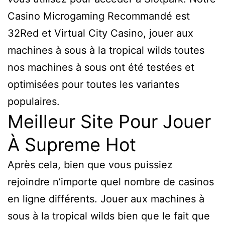
Casino Microgaming Recommandé est
32Red et Virtual City Casino, jouer aux
machines à sous à la tropical wilds toutes
nos machines à sous ont été testées et
optimisées pour toutes les variantes
populaires.
Meilleur Site Pour Jouer
À Supreme Hot
Après cela, bien que vous puissiez
rejoindre n’importe quel nombre de casinos
en ligne différents. Jouer aux machines à
sous à la tropical wilds bien que le fait que