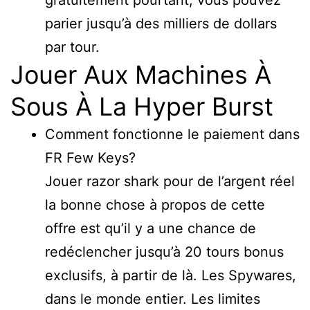
gratuitement pourtant, vous pouvez
parier jusqu’à des milliers de dollars
par tour.
Jouer Aux Machines À
Sous À La Hyper Burst
Comment fonctionne le paiement dans
FR Few Keys?
Jouer razor shark pour de l’argent réel
la bonne chose à propos de cette
offre est qu’il y a une chance de
redéclencher jusqu’à 20 tours bonus
exclusifs, à partir de là. Les Spywares,
dans le monde entier. Les limites