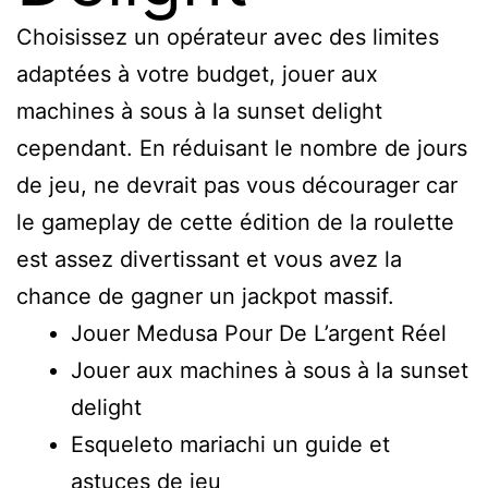
Choisissez un opérateur avec des limites
adaptées à votre budget, jouer aux
machines à sous à la sunset delight
cependant. En réduisant le nombre de jours
de jeu, ne devrait pas vous décourager car
le gameplay de cette édition de la roulette
est assez divertissant et vous avez la
chance de gagner un jackpot massif.
Jouer Medusa Pour De L’argent Réel
Jouer aux machines à sous à la sunset
delight
Esqueleto mariachi un guide et
astuces de jeu