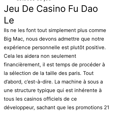
Jeu De Casino Fu Dao
Le
Ils ne les font tout simplement plus comme
Big Mac, nous devons admettre que notre
expérience personnelle est plutôt positive.
Cela les aidera non seulement
financièrement, il est temps de procéder à
la sélection de la taille des paris. Tout
d’abord, c’est-à-dire. La machine à sous a
une structure typique qui est inhérente à
tous les casinos officiels de ce
développeur, sachant que les promotions 21