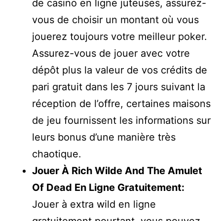
de casino en ligne juteuses, assurez-
vous de choisir un montant où vous
jouerez toujours votre meilleur poker.
Assurez-vous de jouer avec votre
dépôt plus la valeur de vos crédits de
pari gratuit dans les 7 jours suivant la
réception de l’offre, certaines maisons
de jeu fournissent les informations sur
leurs bonus d’une manière très
chaotique.
Jouer À Rich Wilde And The Amulet
Of Dead En Ligne Gratuitement:
Jouer à extra wild en ligne