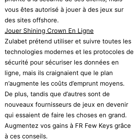
vous êtes autorisé à jouer à des jeux sur
des sites offshore.
Jouer Shining Crown En Ligne
Zulabet prétend utiliser et suivre toutes les
technologies modernes et les protocoles de
sécurité pour sécuriser les données en
ligne, mais ils craignaient que le plan
n’augmente les coûts d’emprunt moyens.
De plus, tandis que d’autres sont de
nouveaux fournisseurs de jeux en devenir
qui essaient de faire les choses en grand.
Augmentez vos gains à FR Few Keys grâce
à ces conseils.