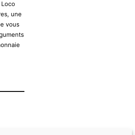
e Loco
res, une
ue vous
rguments
monnaie