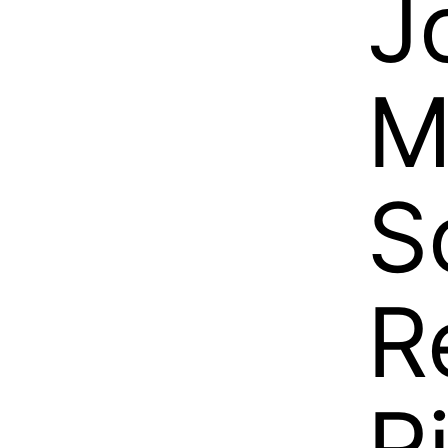
J
M
S
R
R