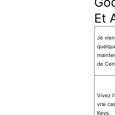
God
Et 
Je vien
quelqu
mainten
de Cent
Vivez l
vrai ca
Keys.