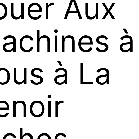
ouer Aux
achines à
ous à La
enoir
iches