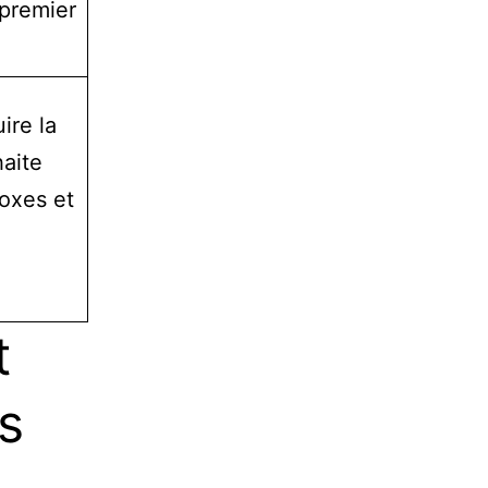
 premier
ire la
haite
boxes et
t
s