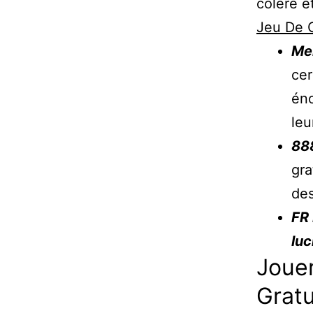
colère e
Jeu De 
Mei
cer
éno
leu
88
gra
des
FR 
luc
Jouer
Grat