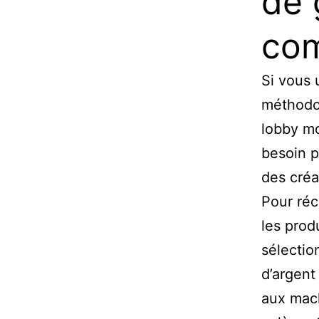
de 
com
Si vous 
méthodol
lobby mo
besoin p
des créa
Pour réc
les prod
sélectio
d’argent
aux mach