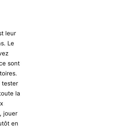
t leur
s. Le
vez
ce sont
toires.
 tester
toute la
ux
, jouer
utôt en