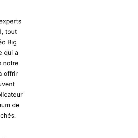
experts
, tout
éo Big
 qui a
s notre
 offrir
uvent
licateur
imum de
nchés.