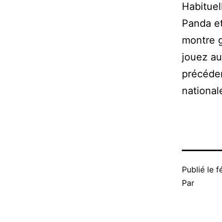
Habituel
Panda et
montre 
jouez au
précéden
national
Publié le
f
Par