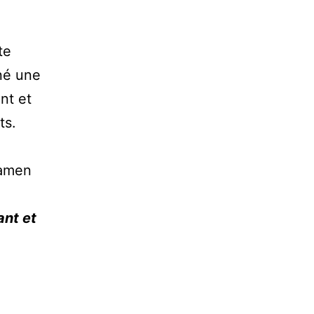
te
gné une
nt et
ts.
xamen
ant et