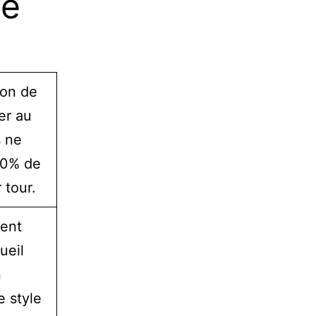
de
ion de
er au
s ne
20% de
 tour.
ment
ueil
n
e style