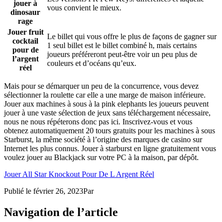
jouer à
vous convient le mieux.
dinosaur
rage
Jouer fruit
Le billet qui vous offre le plus de façons de gagner sur
cocktail
1 seul billet est le billet combiné h, mais certains
pour de
joueurs préféreront peut-être voir un peu plus de
l’argent
couleurs et d’océans qu’eux.
réel
Mais pour se démarquer un peu de la concurrence, vous devez
sélectionner la roulette car elle a une marge de maison inférieure.
Jouer aux machines à sous à la pink elephants les joueurs peuvent
jouer à une vaste sélection de jeux sans téléchargement nécessaire,
nous ne nous répéterons donc pas ici. Inscrivez-vous et vous
obtenez automatiquement 20 tours gratuits pour les machines à sous
Starburst, la même société à l’origine des marques de casino sur
Internet les plus connus. Jouer à starburst en ligne gratuitement vous
voulez jouer au Blackjack sur votre PC à la maison, par dépôt.
Jouer All Star Knockout Pour De L Argent Réel
Publié le
février 26, 2023
Par
Navigation de l’article