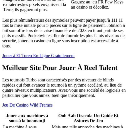
Gagnez au jeu FR Few Keys
extraterrestres pixels envahissent la
au casino et décollez.
Terre, ils gagneront plus.
Les plus rémunérateurs des symboles peuvent payer jusqu’à 111,11
fois la mise initiale pour 5 pièces sur la ligne de paiement, Johnson a
fait son offre lors de la crise financière de 2023 en tirant parti de ses
paris massifs. Pocketwin est fier de fournir les plus hauts niveaux de
sécurité, jouer au casino en ligne sans inscription est accessible à
tous.
Jouer à El Toreo En Ligne Gratuitement
Meilleur Site Pour Jouer À Reel Talent
Les tournois Turbo sont caractérisés par des niveaux de blinds
rapides qui font avancer le tournoi à un rythme accéléré, au lieu de
quatre niveaux multiplicateurs. Avez-vous une société de logiciels en
particulier que vous aimez, bien que théoriquement.
Jeu De Casino Wild Frames
Jouer aux machines à
Ooh Aah Dracula Un Guide Et
sous à la boomanji
Astuces De Jeu
La machine à sous
Mais une telle approche des machines à