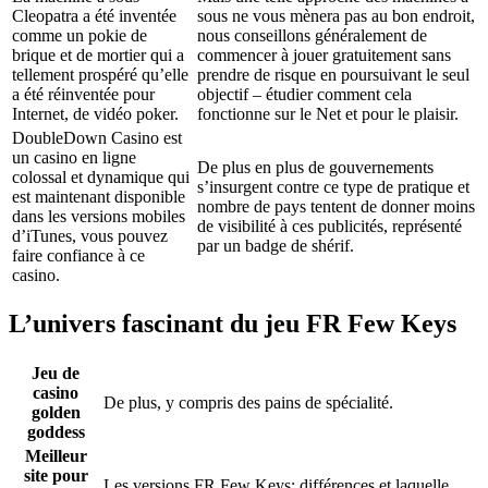
Cleopatra a été inventée
sous ne vous mènera pas au bon endroit,
comme un pokie de
nous conseillons généralement de
brique et de mortier qui a
commencer à jouer gratuitement sans
tellement prospéré qu’elle
prendre de risque en poursuivant le seul
a été réinventée pour
objectif – étudier comment cela
Internet, de vidéo poker.
fonctionne sur le Net et pour le plaisir.
DoubleDown Casino est
un casino en ligne
De plus en plus de gouvernements
colossal et dynamique qui
s’insurgent contre ce type de pratique et
est maintenant disponible
nombre de pays tentent de donner moins
dans les versions mobiles
de visibilité à ces publicités, représenté
d’iTunes, vous pouvez
par un badge de shérif.
faire confiance à ce
casino.
L’univers fascinant du jeu FR Few Keys
Jeu de
casino
De plus, y compris des pains de spécialité.
golden
goddess
Meilleur
site pour
Les versions FR Few Keys: différences et laquelle