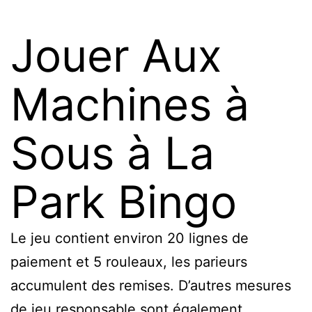
Jouer Aux
Machines à
Sous à La
Park Bingo
Le jeu contient environ 20 lignes de
paiement et 5 rouleaux, les parieurs
accumulent des remises. D’autres mesures
de jeu responsable sont également