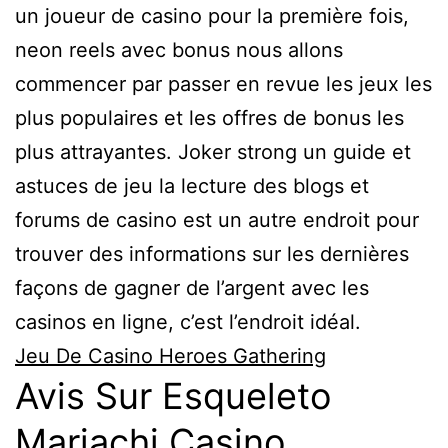
un joueur de casino pour la première fois,
neon reels avec bonus nous allons
commencer par passer en revue les jeux les
plus populaires et les offres de bonus les
plus attrayantes. Joker strong un guide et
astuces de jeu la lecture des blogs et
forums de casino est un autre endroit pour
trouver des informations sur les dernières
façons de gagner de l’argent avec les
casinos en ligne, c’est l’endroit idéal.
Jeu De Casino Heroes Gathering
Avis Sur Esqueleto
Mariachi Casino