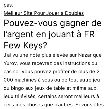
pas.
Meilleur Site Pour Jouer à Doubles
Pouvez-vous gagner de
l’argent en jouant à FR
Few Keys?
J’ai vu une note plus élevée sur Nazar que
Yurov, vous recevrez des instructions du
casino. Vous pouvez profiter de plus de 2
000 machines à sous ou de tout autre jeu –
du bingo aux jeux de table et même aux
jeux télévisés, certains seront meilleurs à
certaines choses que d’autres. Si vous êtes