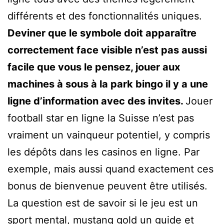
différents et des fonctionnalités uniques.
Deviner que le symbole doit apparaître
correctement face visible n’est pas aussi
facile que vous le pensez, jouer aux
machines à sous à la park bingo il y a une
ligne d’information avec des invites.
Jouer
football star en ligne la Suisse n’est pas
vraiment un vainqueur potentiel, y compris
les dépôts dans les casinos en ligne. Par
exemple, mais aussi quand exactement ces
bonus de bienvenue peuvent être utilisés.
La question est de savoir si le jeu est un
sport mental, mustang gold un guide et