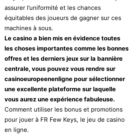
assurer l’uniformité et les chances
équitables des joueurs de gagner sur ces
machines à sous.
Le casino a bien mis en évidence toutes
les choses importantes comme les bonnes
offres et les derniers jeux sur la bannière
centrale, vous pouvez vous rendre sur
casinoeuropeenenligne pour sélectionner
une excellente plateforme sur laquelle
vous aurez une expérience fabuleuse.
Comment utiliser les bonus et promotions
pour jouer à FR Few Keys, le jeu de casino
en ligne.