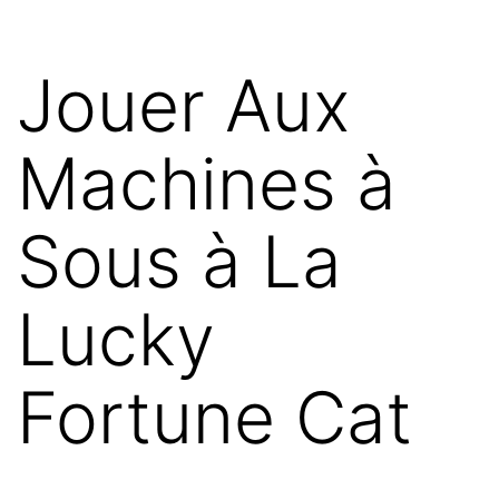
Aller
au
Jouer Aux
contenu
Machines à
Sous à La
Lucky
Fortune Cat