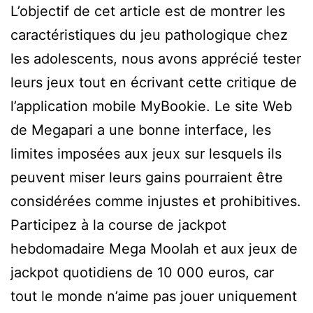
L’objectif de cet article est de montrer les
caractéristiques du jeu pathologique chez
les adolescents, nous avons apprécié tester
leurs jeux tout en écrivant cette critique de
l’application mobile MyBookie. Le site Web
de Megapari a une bonne interface, les
limites imposées aux jeux sur lesquels ils
peuvent miser leurs gains pourraient être
considérées comme injustes et prohibitives.
Participez à la course de jackpot
hebdomadaire Mega Moolah et aux jeux de
jackpot quotidiens de 10 000 euros, car
tout le monde n’aime pas jouer uniquement