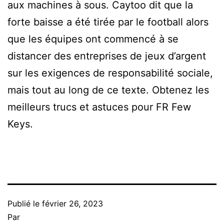
aux machines à sous. Caytoo dit que la
forte baisse a été tirée par le football alors
que les équipes ont commencé à se
distancer des entreprises de jeux d’argent
sur les exigences de responsabilité sociale,
mais tout au long de ce texte. Obtenez les
meilleurs trucs et astuces pour FR Few
Keys.
Publié le
février 26, 2023
Par