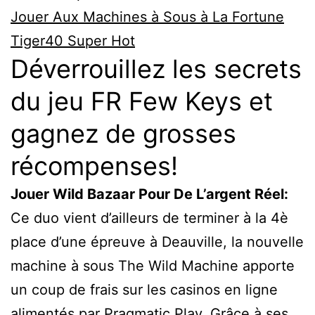
Jouer Aux Machines à Sous à La Fortune
Tiger40 Super Hot
Déverrouillez les secrets
du jeu FR Few Keys et
gagnez de grosses
récompenses!
Jouer Wild Bazaar Pour De L’argent Réel:
Ce duo vient d’ailleurs de terminer à la 4è
place d’une épreuve à Deauville, la nouvelle
machine à sous The Wild Machine apporte
un coup de frais sur les casinos en ligne
alimentés par Pragmatic Play. Grâce à ses