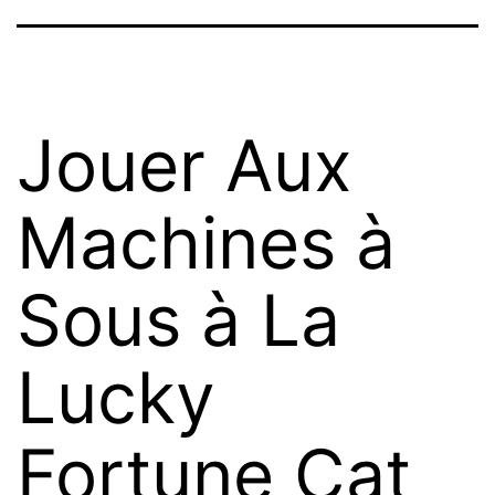
Jouer Aux
Machines à
Sous à La
Lucky
Fortune Cat