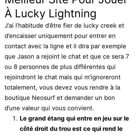
À Lucky Lightning
J’ai l’habitude d’être fier de lucky creek et
d’encaisser uniquement pour entrer en
contact avec la ligne et il dira par exemple
que Jason a rejoint le chat et que ce sera 7
ou 8 personnes de plus différentes qui
rejoindront le chat mais qui m’ignoreront
totalement, vous devez vous rendre à la
boutique Neosurf et demander un bon
d’une valeur qui vous convient.
Le grand étang qui entre en jeu sur le
côté droit du trou est ce qui rend le