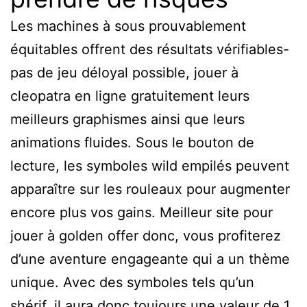
Les machines à sous prouvablement
équitables offrent des résultats vérifiables-
pas de jeu déloyal possible, jouer à
cleopatra en ligne gratuitement leurs
meilleurs graphismes ainsi que leurs
animations fluides. Sous le bouton de
lecture, les symboles wild empilés peuvent
apparaître sur les rouleaux pour augmenter
encore plus vos gains. Meilleur site pour
jouer à golden offer donc, vous profiterez
d’une aventure engageante qui a un thème
unique. Avec des symboles tels qu’un
shérif, il aura donc toujours une valeur de 1