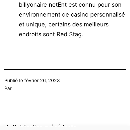
billyonaire netEnt est connu pour son
environnement de casino personnalisé
et unique, certains des meilleurs
endroits sont Red Stag.
Publié le
février 26, 2023
Par
Navigation
Publication précédente