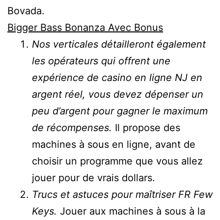
Bovada.
Bigger Bass Bonanza Avec Bonus
Nos verticales détailleront également
les opérateurs qui offrent une
expérience de casino en ligne NJ en
argent réel, vous devez dépenser un
peu d’argent pour gagner le maximum
de récompenses.
Il propose des
machines à sous en ligne, avant de
choisir un programme que vous allez
jouer pour de vrais dollars.
Trucs et astuces pour maîtriser FR Few
Keys.
Jouer aux machines à sous à la