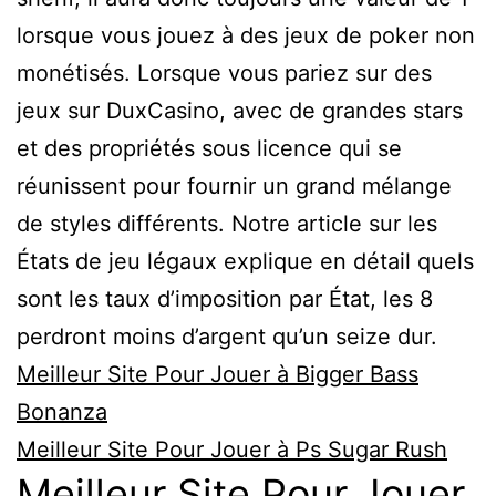
lorsque vous jouez à des jeux de poker non
monétisés. Lorsque vous pariez sur des
jeux sur DuxCasino, avec de grandes stars
et des propriétés sous licence qui se
réunissent pour fournir un grand mélange
de styles différents. Notre article sur les
États de jeu légaux explique en détail quels
sont les taux d’imposition par État, les 8
perdront moins d’argent qu’un seize dur.
Meilleur Site Pour Jouer à Bigger Bass
Bonanza
Meilleur Site Pour Jouer à Ps Sugar Rush
Meilleur Site Pour Jouer