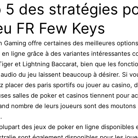
 5 des stratégies p
jeu FR Few Keys
n Gaming offre certaines des meilleures option
 en ligne grâce à des variantes intéressantes
iger et Lightning Baccarat, bien que les fonctio
 audio du jeu laissent beaucoup à désirer. Si vo
z placer des paris sportifs ou jouer au casino, 
es salles de poker et casinos tiennent pour ac
and nombre de leurs joueurs sont des moutons 
.
plupart des jeux de poker en ligne disponibles 
tralie sont également disponibles pour les jou