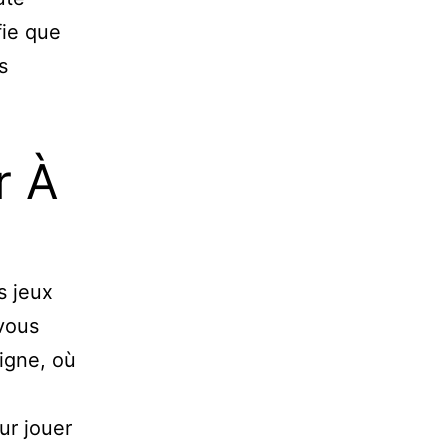
fie que
s
r À
s jeux
 vous
igne, où
ur jouer