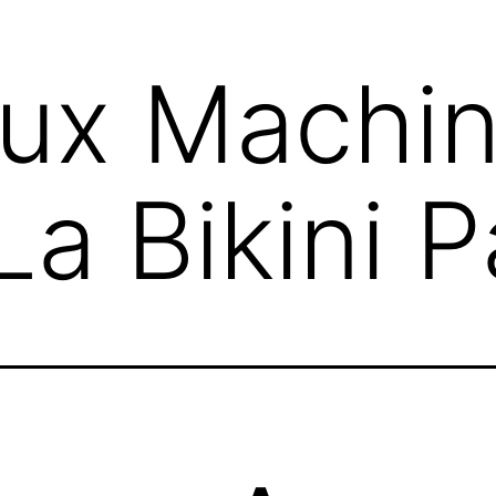
ux Machin
La Bikini P