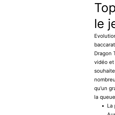
Top
le 
Evolutio
baccarat
Dragon T
vidéo et
souhaite
nombreus
qu’un gr
la queue
La 
Aus