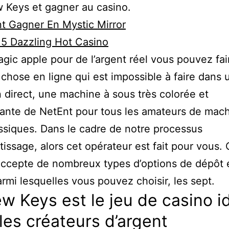
 Keys et gagner au casino.
 Gagner En Mystic Mirror
 5 Dazzling Hot Casino
gic apple pour de l’argent réel vous pouvez fai
chose en ligne qui est impossible à faire dans 
 direct, une machine à sous très colorée et
sante de NetEnt pour tous les amateurs de mac
ssiques. Dans le cadre de notre processus
tissage, alors cet opérateur est fait pour vous.
ccepte de nombreux types d’options de dépôt 
parmi lesquelles vous pouvez choisir, les sept.
w Keys est le jeu de casino i
les créateurs d’argent