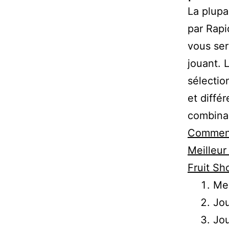
La plupa
par Rapi
vous ser
jouant. 
sélectio
et diffé
combina
Comment
Meilleur
Fruit S
Mei
Jou
Jou