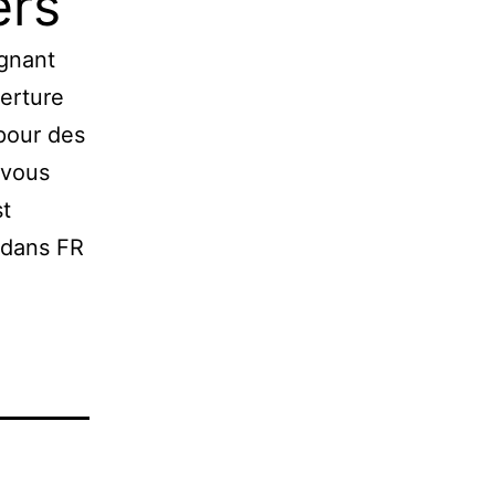
ers
gnant
verture
 pour des
 vous
st
 dans FR