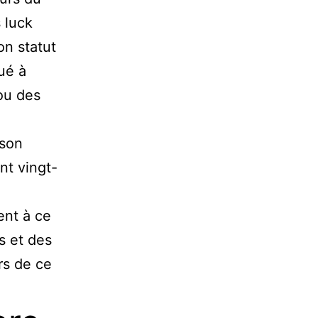
 luck
on statut
ué à
 ou des
 son
nt vingt-
ent à ce
s et des
rs de ce