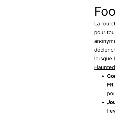
Foo
La roule
pour tou
anonymes
déclench
lorsque 
Haunted
Co
FR
pou
Jou
Few