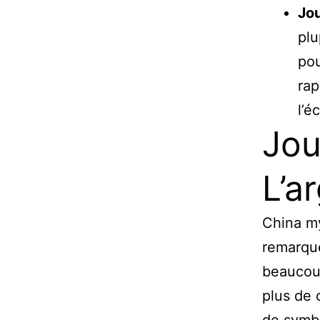
Jou
plu
pou
rap
l’é
Jou
L’a
China my
remarque
beaucoup
plus de 