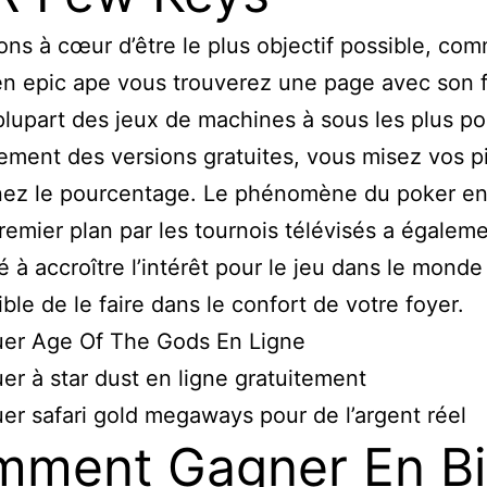
ns à cœur d’être le plus objectif possible, co
n epic ape vous trouverez une page avec son f
plupart des jeux de machines à sous les plus po
ement des versions gratuites, vous misez vos p
nez le pourcentage. Le phénomène du poker en
remier plan par les tournois télévisés a égalem
 à accroître l’intérêt pour le jeu dans le monde e
ible de le faire dans le confort de votre foyer.
uer Age Of The Gods En Ligne
er à star dust en ligne gratuitement
er safari gold megaways pour de l’argent réel
ment Gagner En B