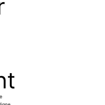
r
nt
le
ligne