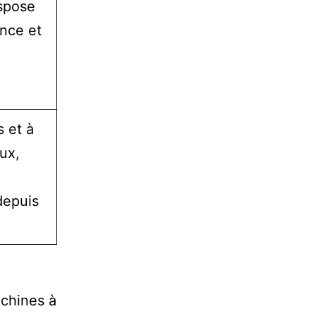
ispose
ance et
 et à
eux,
depuis
achines à