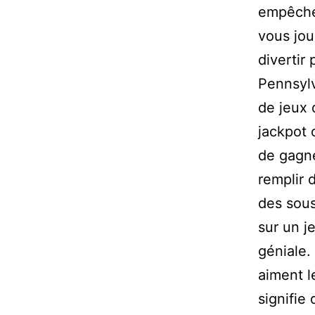
empêche
vous jou
divertir
Pennsylv
de jeux 
jackpot 
de gagne
remplir 
des sous
sur un j
géniale.
aiment l
signifie