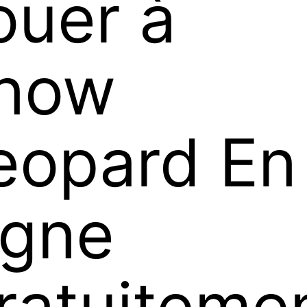
ouer à
now
eopard En
igne
ratuiteme