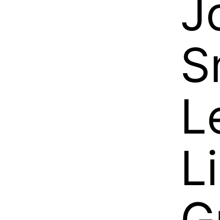
J
S
L
L
G