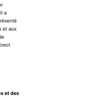
ur
l a
présenté
s et aux
de
irect
s et des