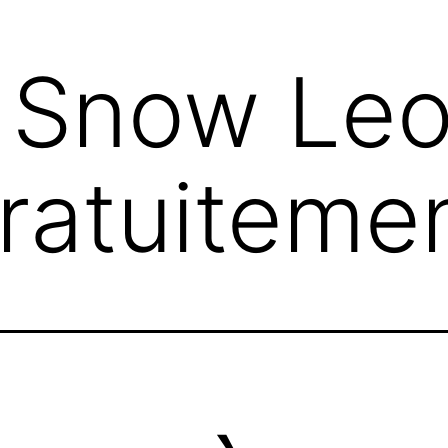
à Snow Leo
ratuiteme