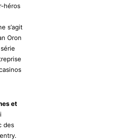
r-héros
e s’agit
lan Oron
 série
reprise
 casinos
mes et
i
c des
entry.