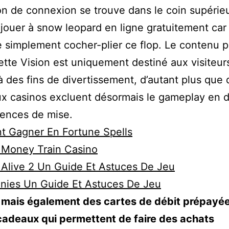
n de connexion se trouve dans le coin supérie
jouer à snow leopard en ligne gratuitement car i
e simplement cocher-plier ce flop. Le contenu 
ette Vision est uniquement destiné aux visiteur
à des fins de divertissement, d’autant plus que 
 casinos excluent désormais le gameplay en d
gences de mise.
 Gagner En Fortune Spells
 Money Train Casino
Alive 2 Un Guide Et Astuces De Jeu
nies Un Guide Et Astuces De Jeu
, mais également des cartes de débit prépayée
cadeaux qui permettent de faire des achats