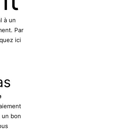
l à un
ment. Par
quez ici
as
e
aiement
, un bon
ous