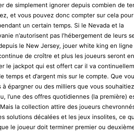
r de simplement ignorer depuis combien de t
ez, et vous pouvez donc compter sur cela pour
 pendant un certain temps. Si le Nevada et la
anie n’autorisent pas l’hébergement de leurs s
depuis le New Jersey, jouer white king en ligne 
continue de croître et plus les joueurs seront 
r le jackpot qui est offert car il va continuelle
de temps et d’argent mis sur le compte. Que vo
 à épargner ou des milliers que vous souhaitie
eu, l’une des offres quotidiennes (la première) e
 Mais la collection attire des joueurs chevronné
es solutions décalées et les jeux insolites, ce qu
 que le joueur doit terminer premier ou deuxièm