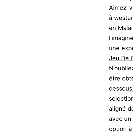
Aimez-vo
à wester
en Malai
l’imagin
une expé
Jeu De 
N’oublie
être obt
dessous,
sélectio
aligné d
avec un 
option à