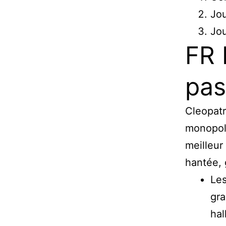
Jou
Jou
FR 
pas
Cleopatr
monopol
meilleur
hantée, 
Les
gra
hal