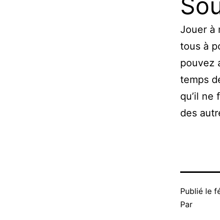
Sou
Jouer à 
tous à p
pouvez a
temps de
qu’il ne
des autr
Publié le
f
Par