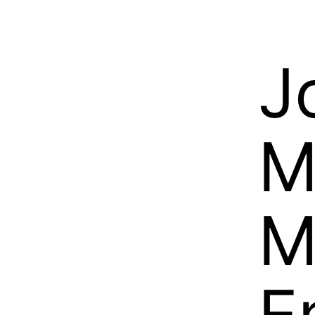
J
M
M
E