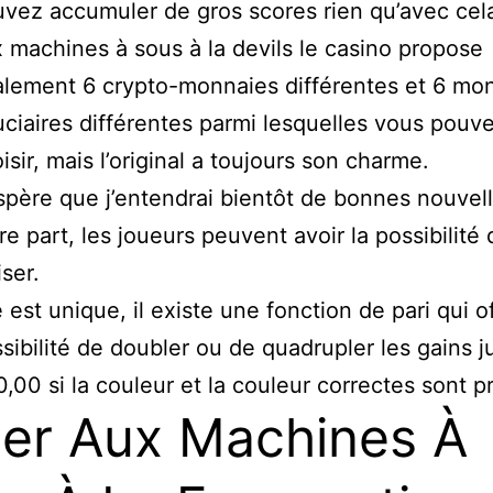
vez accumuler de gros scores rien qu’avec cel
 machines à sous à la devils le casino propose
lement 6 crypto-monnaies différentes et 6 mo
uciaires différentes parmi lesquelles vous pouv
isir, mais l’original a toujours son charme.
spère que j’entendrai bientôt de bonnes nouvel
re part, les joueurs peuvent avoir la possibilité 
iser.
e est unique, il existe une fonction de pari qui of
sibilité de doubler ou de quadrupler les gains j
,00 si la couleur et la couleur correctes sont p
er Aux Machines À