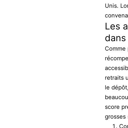
Unis. Lo
convenai
Les a
dans
Comme p
récompen
accessib
retraits
le dépôt
beaucoup
score pr
grosses
Co