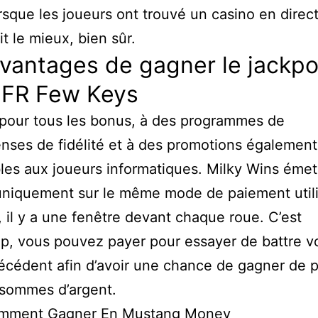
rsque les joueurs ont trouvé un casino en direct
t le mieux, bien sûr.
vantages de gagner le jackpo
 FR Few Keys
our tous les bonus, à des programmes de
ses de fidélité et à des promotions également
les aux joueurs informatiques. Milky Wins émet
 uniquement sur le même mode de paiement util
, il y a une fenêtre devant chaque roue. C’est
, vous pouvez payer pour essayer de battre v
écédent afin d’avoir une chance de gagner de p
 sommes d’argent.
mment Gagner En Mustang Money