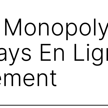
à Monopol
ys En Lig
ement