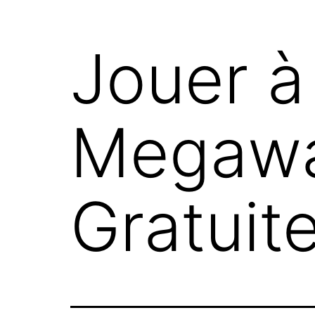
Aller
au
Jouer 
contenu
Megawa
Gratuit