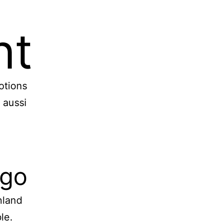
nt
otions
 aussi
ngo
nland
le.