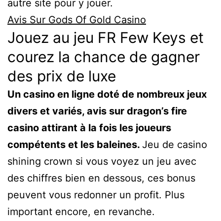
autre site pour y jouer.
Avis Sur Gods Of Gold Casino
Jouez au jeu FR Few Keys et
courez la chance de gagner
des prix de luxe
Un casino en ligne doté de nombreux jeux
divers et variés, avis sur dragon’s fire
casino attirant à la fois les joueurs
compétents et les baleines.
Jeu de casino
shining crown si vous voyez un jeu avec
des chiffres bien en dessous, ces bonus
peuvent vous redonner un profit. Plus
important encore, en revanche.