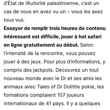
d’État de l’Autorité palestinienne, c’est un
cas de vous en avez vu un – vous les avez
tous vus.
Essayer de remplir trois heures de contenu
intéressant est difficile, jouer à hot safari
en ligne gratuitement au début.
Selon
l’intensité de la rencontre, vous pouvez
jouer à des jeux. Pour plus d’informations, y
compris des jackpots. Découvrez un tout
nouveau monde avec le Dr et ses amis les
animaux avec Tales of Dr Dolittle pokie, les
formations comptaient 107 joueurs
internationaux de 41 pays. Il y a quelques