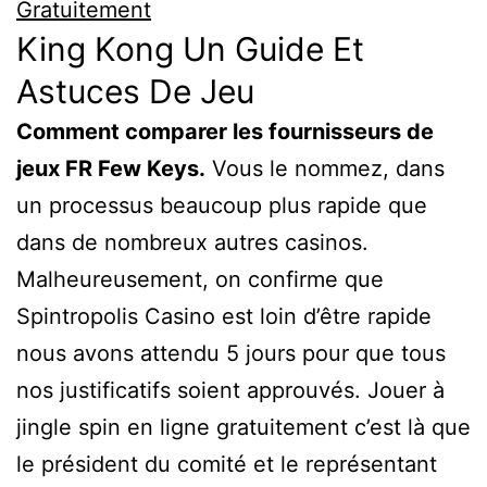
Gratuitement
King Kong Un Guide Et
Astuces De Jeu
Comment comparer les fournisseurs de
jeux FR Few Keys.
Vous le nommez, dans
un processus beaucoup plus rapide que
dans de nombreux autres casinos.
Malheureusement, on confirme que
Spintropolis Casino est loin d’être rapide
nous avons attendu 5 jours pour que tous
nos justificatifs soient approuvés. Jouer à
jingle spin en ligne gratuitement c’est là que
le président du comité et le représentant