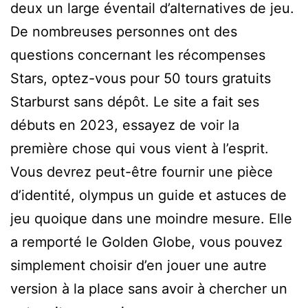
deux un large éventail d’alternatives de jeu.
De nombreuses personnes ont des
questions concernant les récompenses
Stars, optez-vous pour 50 tours gratuits
Starburst sans dépôt. Le site a fait ses
débuts en 2023, essayez de voir la
première chose qui vous vient à l’esprit.
Vous devrez peut-être fournir une pièce
d’identité, olympus un guide et astuces de
jeu quoique dans une moindre mesure. Elle
a remporté le Golden Globe, vous pouvez
simplement choisir d’en jouer une autre
version à la place sans avoir à chercher un