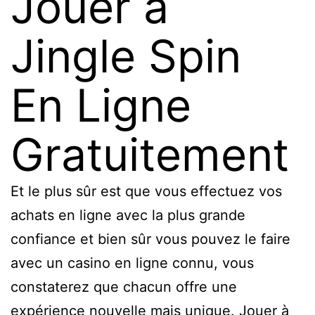
Jouer à
Jingle Spin
En Ligne
Gratuitement
Et le plus sûr est que vous effectuez vos
achats en ligne avec la plus grande
confiance et bien sûr vous pouvez le faire
avec un casino en ligne connu, vous
constaterez que chacun offre une
expérience nouvelle mais unique. Jouer à