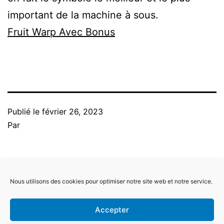
important de la machine à sous.
Fruit Warp Avec Bonus
Publié le
février 26, 2023
Par
Nous utilisons des cookies pour optimiser notre site web et notre service.
Navigation
Publication précédente
Eastern Emeralds Avec Bonus
Accepter
de