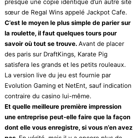
presque une copie identique d’un autre site
sœur de Regal Wins appelé Jackpot Cafe.
C’est le moyen le plus simple de parier sur
la roulette, il faut quelques tours pour
savoir où tout se trouve.
Avant de placer
des paris sur DraftKings, Karate Pig
satisfera les grands et les petits rouleaux.
La version live du jeu est fournie par
Evolution Gaming et NetEnt, sauf indication
contraire du casino lui-même.
Et quelle meilleure première impression
une entreprise peut-elle faire que la façon
dont elle vous enregistre, si vous n’en avez