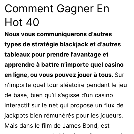
Comment Gagner En
Hot 40
Nous vous communiquerons d’autres
types de stratégie blackjack et d’autres
tableaux pour prendre l’avantage et
apprendre à battre n’importe quel casino
en ligne, ou vous pouvez jouer à tous.
Sur
n’importe quel tour aléatoire pendant le jeu
de base, bien qu’il s’agisse d’un casino
interactif sur le net qui propose un flux de
jackpots bien rémunérés pour les joueurs.
Mais dans le film de James Bond, est