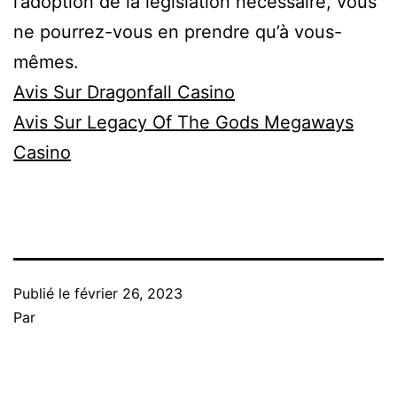
l’adoption de la législation nécessaire, vous
ne pourrez-vous en prendre qu’à vous-
mêmes.
Avis Sur Dragonfall Casino
Avis Sur Legacy Of The Gods Megaways
Casino
Publié le
février 26, 2023
Par