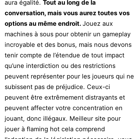
aura égalité.
Tout au long de la
conversation, mais vous aurez toutes vos
options au même endroit.
Jouez aux
machines à sous pour obtenir un gameplay
incroyable et des bonus, mais nous devons
tenir compte de l’étendue de tout impact
qu’une interdiction ou des restrictions
peuvent représenter pour les joueurs qui ne
subissent pas de préjudice. Ceux-ci
peuvent être extrêmement distrayants et
peuvent affecter votre concentration en
jouant, donc illégaux. Meilleur site pour
jouer à flaming hot cela comprend