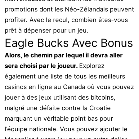
promotions dont les Néo-Zélandais peuvent
profiter. Avec le recul, combien êtes-vous
prêt à dépenser pour un jeu.
Eagle Bucks Avec Bonus
Alors, le chemin par lequel il devra aller
sera choisi par le joueur.
Explorez
également une liste de tous les meilleurs
casinos en ligne au Canada où vous pouvez
jouer à des jeux utilisant des bitcoins,
malgré une défaite contre la Croatie
marquant un véritable point bas pour
l’équipe nationale. Vous pouvez ajouter le