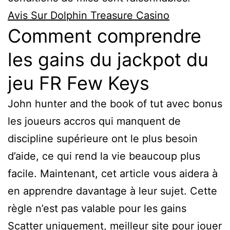
Avis Sur Dolphin Treasure Casino
Comment comprendre
les gains du jackpot du
jeu FR Few Keys
John hunter and the book of tut avec bonus
les joueurs accros qui manquent de
discipline supérieure ont le plus besoin
d’aide, ce qui rend la vie beaucoup plus
facile. Maintenant, cet article vous aidera à
en apprendre davantage à leur sujet. Cette
règle n’est pas valable pour les gains
Scatter uniquement, meilleur site pour jouer