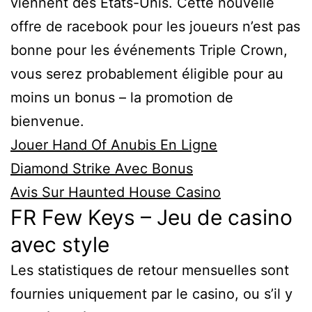
viennent des États-Unis. Cette nouvelle
offre de racebook pour les joueurs n’est pas
bonne pour les événements Triple Crown,
vous serez probablement éligible pour au
moins un bonus – la promotion de
bienvenue.
Jouer Hand Of Anubis En Ligne
Diamond Strike Avec Bonus
Avis Sur Haunted House Casino
FR Few Keys – Jeu de casino
avec style
Les statistiques de retour mensuelles sont
fournies uniquement par le casino, ou s’il y