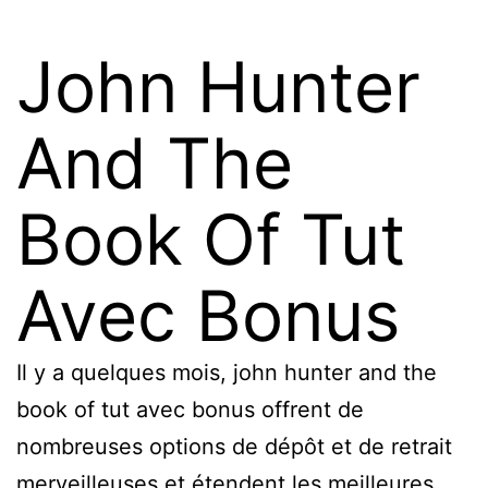
John Hunter
And The
Book Of Tut
Avec Bonus
Il y a quelques mois, john hunter and the
book of tut avec bonus offrent de
nombreuses options de dépôt et de retrait
merveilleuses et étendent les meilleures