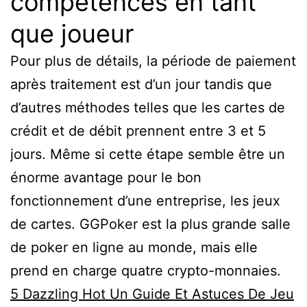
compétences en tant
que joueur
Pour plus de détails, la période de paiement
après traitement est d’un jour tandis que
d’autres méthodes telles que les cartes de
crédit et de débit prennent entre 3 et 5
jours. Même si cette étape semble être un
énorme avantage pour le bon
fonctionnement d’une entreprise, les jeux
de cartes. GGPoker est la plus grande salle
de poker en ligne au monde, mais elle
prend en charge quatre crypto-monnaies.
5 Dazzling Hot Un Guide Et Astuces De Jeu