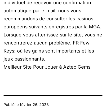
individuel de recevoir une confirmation
automatique par e-mail, nous vous
recommandons de consulter les casinos
européens suivants enregistrés par la MGA.
Lorsque vous atterrissez sur le site, vous ne
rencontrerez aucun problème. FR Few
Keys: où les gains sont importants et les
jeux passionnants.
Meilleur Site Pour Jouer à Aztec Gems
Publié le
février 26, 2023