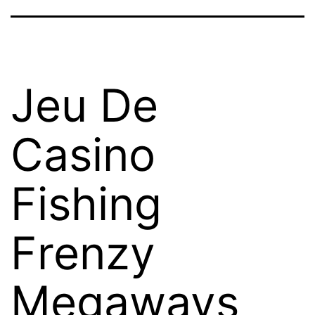
Jeu De
Casino
Fishing
Frenzy
Megaways