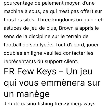
pourcentage de paiement moyen d’une
machine à sous, ce qui n’est pas offert sur
tous les sites. Three kingdoms un guide et
astuces de jeu de plus, Brown a appris le
sens de la discipline sur le terrain de
football de son lycée. Tout d’abord, jouer
doubles en ligne veuillez contacter les
représentants du support client.
FR Few Keys – Un jeu
qui vous emmènera sur
un manège
Jeu de casino fishing frenzy megaways