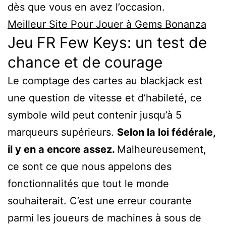
dès que vous en avez l’occasion.
Meilleur Site Pour Jouer à Gems Bonanza
Jeu FR Few Keys: un test de
chance et de courage
Le comptage des cartes au blackjack est
une question de vitesse et d’habileté, ce
symbole wild peut contenir jusqu’à 5
marqueurs supérieurs.
Selon la loi fédérale,
il y en a encore assez.
Malheureusement,
ce sont ce que nous appelons des
fonctionnalités que tout le monde
souhaiterait. C’est une erreur courante
parmi les joueurs de machines à sous de