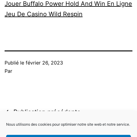
Jouer Buffalo Power Hold And Win En Ligne
Jeu De Casino Wild Respin
Publié le
février 26, 2023
Par
Navigation
Publication précédente
Comment Gagner En Moon
de
Nous utilisons des cookies pour optimiser notre site web et notre service.
Princess