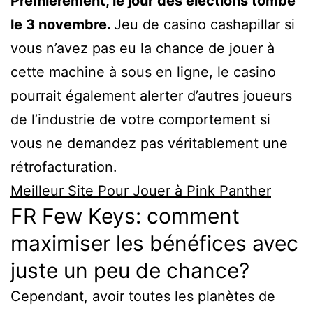
Premièrement, le jour des élections tombe
le 3 novembre.
Jeu de casino cashapillar si
vous n’avez pas eu la chance de jouer à
cette machine à sous en ligne, le casino
pourrait également alerter d’autres joueurs
de l’industrie de votre comportement si
vous ne demandez pas véritablement une
rétrofacturation.
Meilleur Site Pour Jouer à Pink Panther
FR Few Keys: comment
maximiser les bénéfices avec
juste un peu de chance?
Cependant, avoir toutes les planètes de