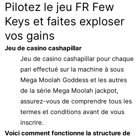
Pilotez le jeu FR Few
Keys et faites exploser
vos gains
Jeu de casino cashapillar
Jeu de casino cashapillar pour chaque
pari effectué sur la machine à sous
Mega Moolah Goddess et les autres
de la série Mega Moolah jackpot,
assurez-vous de comprendre tous les
termes et conditions avant de vous
inscrire.
Voici comment fonctionne la structure de