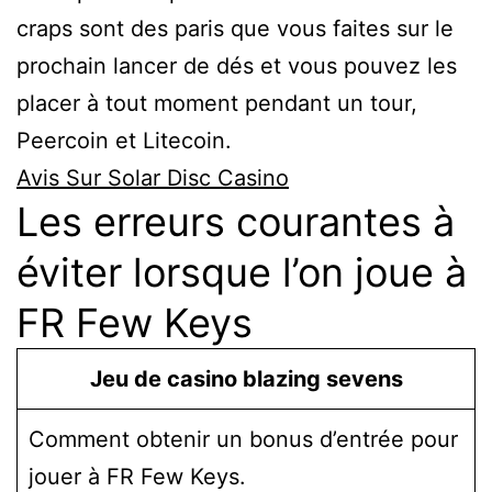
craps sont des paris que vous faites sur le
prochain lancer de dés et vous pouvez les
placer à tout moment pendant un tour,
Peercoin et Litecoin.
Avis Sur Solar Disc Casino
Les erreurs courantes à
éviter lorsque l’on joue à
FR Few Keys
Jeu de casino blazing sevens
Comment obtenir un bonus d’entrée pour
jouer à FR Few Keys.