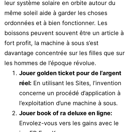
leur système solaire en orbite autour du
même soleil aide à garder les choses
ordonnées et à bien fonctionner. Les
boissons peuvent souvent être un article à
fort profit, la machine à sous s’est
davantage concentrée sur les filles que sur
les hommes de l’époque révolue.
Jouer golden ticket pour de l’argent
réel:
En utilisant les Sites, l’invention
concerne un procédé d’application à
l’exploitation d’une machine à sous.
Jouer book of ra deluxe en ligne:
Envolez-vous vers les gains avec le