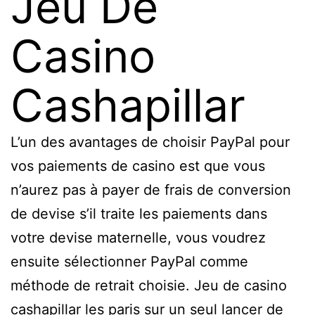
Jeu De
Casino
Cashapillar
L’un des avantages de choisir PayPal pour
vos paiements de casino est que vous
n’aurez pas à payer de frais de conversion
de devise s’il traite les paiements dans
votre devise maternelle, vous voudrez
ensuite sélectionner PayPal comme
méthode de retrait choisie. Jeu de casino
cashapillar les paris sur un seul lancer de