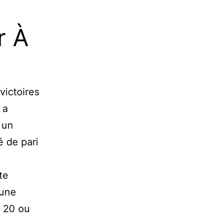
r À
victoires
 a
 un
é de pari
te
 une
s 20 ou