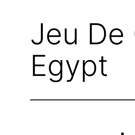
Aller
au
Jeu De 
contenu
Egypt