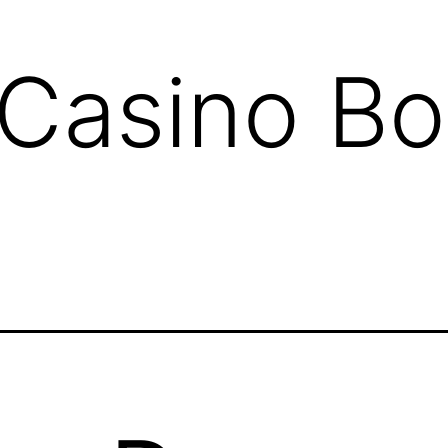
Casino Bo