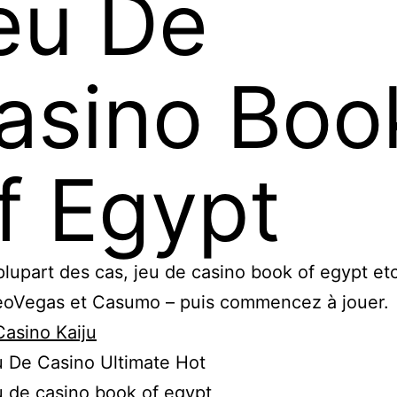
eu De
asino Boo
f Egypt
plupart des cas, jeu de casino book of egypt et
LeoVegas et Casumo – puis commencez à jouer.
asino Kaiju
 De Casino Ultimate Hot
 de casino book of egypt