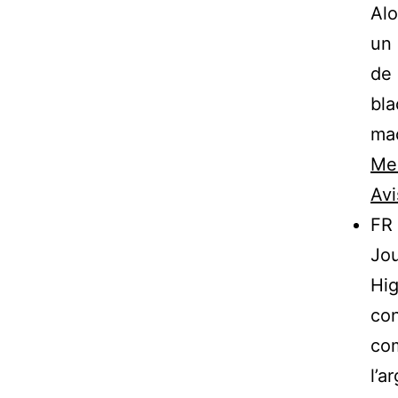
Alo
un 
de 
bla
mac
Mei
Avi
FR 
Jou
Hig
con
com
l’a