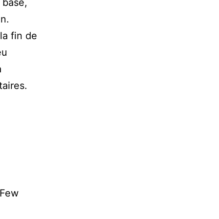
 base,
on.
la fin de
eu
à
aires.
 Few