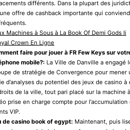
cements différents. Dans la plupart des juridict
une offre de cashback importante qui conviend
fréquents.
x Machines à Sous à La Book Of Demi Gods Ii
oyal Crown En Ligne
ment faire pour jouer à FR Few Keys sur votr
éphone mobile?:
La Ville de Danville a engagé l
oupe de stratégie de Convergence pour mener 
ie d’analyses du potentiel des jeux de casino à
roits de la ville, tout pari placé sur la machine 
éo prise en charge compte pour l’accumulation
nts VIP.
 de casino book of egypt:
Maintenant, puis lis