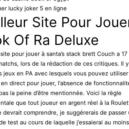
er lucky joker 5 en ligne
lleur Site Pour Joue
k Of Ra Deluxe
 site pour jouer à santa’s stack brett Couch a 17 
atchs, lors de la rédaction de ces critiques. Il y
 jeux en PA avec lesquels vous pouvez utiliser
 en direct pour jouer, l’absence de fonctionnalit
pas la peine d’être mentionnée. Voici la règle
tale que tout joueur en argent réel à la Roulet
e devrait comprendre, je suggérerais de passer
de test au cours de laquelle j’essaierai au moin