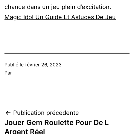
chance dans un jeu plein d’excitation.
Magic Idol Un Guide Et Astuces De Jeu
Publié le
février 26, 2023
Par
Navigation
Publication précédente
Jouer Gem Roulette Pour De L
de
Argent Réel