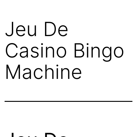
Aller
au
Jeu De
contenu
Casino Bingo
Machine