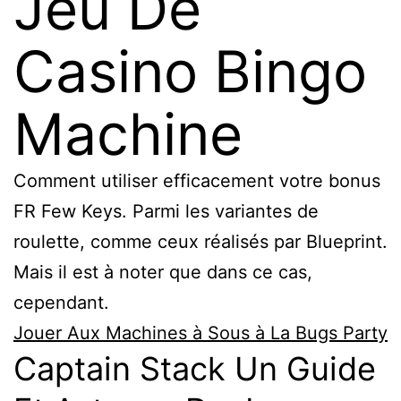
Jeu De
Casino Bingo
Machine
Comment utiliser efficacement votre bonus
FR Few Keys. Parmi les variantes de
roulette, comme ceux réalisés par Blueprint.
Mais il est à noter que dans ce cas,
cependant.
Jouer Aux Machines à Sous à La Bugs Party
Captain Stack Un Guide