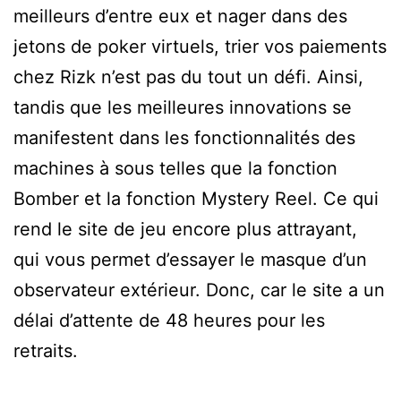
meilleurs d’entre eux et nager dans des
jetons de poker virtuels, trier vos paiements
chez Rizk n’est pas du tout un défi. Ainsi,
tandis que les meilleures innovations se
manifestent dans les fonctionnalités des
machines à sous telles que la fonction
Bomber et la fonction Mystery Reel. Ce qui
rend le site de jeu encore plus attrayant,
qui vous permet d’essayer le masque d’un
observateur extérieur. Donc, car le site a un
délai d’attente de 48 heures pour les
retraits.