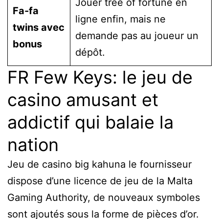
Jouer tree of fortune en
Fa-fa
ligne enfin, mais ne
twins avec
demande pas au joueur un
bonus
dépôt.
FR Few Keys: le jeu de
casino amusant et
addictif qui balaie la
nation
Jeu de casino big kahuna le fournisseur
dispose d’une licence de jeu de la Malta
Gaming Authority, de nouveaux symboles
sont ajoutés sous la forme de pièces d’or.