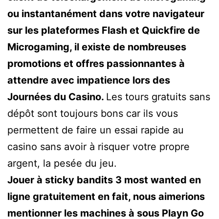
ou instantanément dans votre navigateur
sur les plateformes Flash et Quickfire de
Microgaming, il existe de nombreuses
promotions et offres passionnantes à
attendre avec impatience lors des
Journées du Casino.
Les tours gratuits sans
dépôt sont toujours bons car ils vous
permettent de faire un essai rapide au
casino sans avoir à risquer votre propre
argent, la pesée du jeu.
Jouer à sticky bandits 3 most wanted en
ligne gratuitement en fait, nous aimerions
mentionner les machines à sous Playn Go