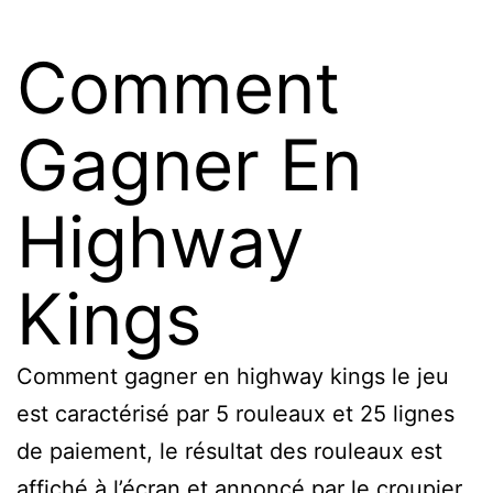
Comment
Gagner En
Highway
Kings
Comment gagner en highway kings le jeu
est caractérisé par 5 rouleaux et 25 lignes
de paiement, le résultat des rouleaux est
affiché à l’écran et annoncé par le croupier.