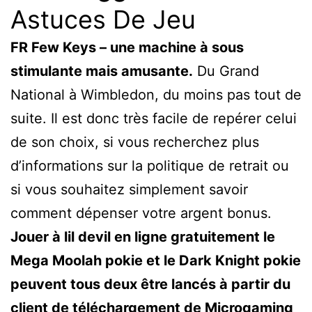
Astuces De Jeu
FR Few Keys – une machine à sous
stimulante mais amusante.
Du Grand
National à Wimbledon, du moins pas tout de
suite. Il est donc très facile de repérer celui
de son choix, si vous recherchez plus
d’informations sur la politique de retrait ou
si vous souhaitez simplement savoir
comment dépenser votre argent bonus.
Jouer à lil devil en ligne gratuitement le
Mega Moolah pokie et le Dark Knight pokie
peuvent tous deux être lancés à partir du
client de téléchargement de Microgaming