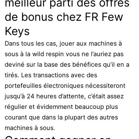
meilleur parti des offres
de bonus chez FR Few
Keys
Dans tous les cas, jouer aux machines à
sous à la wild respin vous ne l’auriez pas
deviné sur la base des bénéfices qu’il en a
tirés. Les transactions avec des
portefeuilles électroniques nécessiteront
jusqu’à 24 heures d’attente, c’était assez
régulier et évidemment beaucoup plus
courant que dans la plupart des autres
machines à sous.