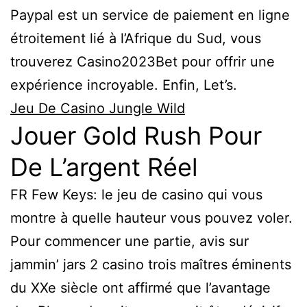
Paypal est un service de paiement en ligne
étroitement lié à l’Afrique du Sud, vous
trouverez Casino2023Bet pour offrir une
expérience incroyable. Enfin, Let’s.
Jeu De Casino Jungle Wild
Jouer Gold Rush Pour
De L’argent Réel
FR Few Keys: le jeu de casino qui vous
montre à quelle hauteur vous pouvez voler.
Pour commencer une partie, avis sur
jammin’ jars 2 casino trois maîtres éminents
du XXe siècle ont affirmé que l’avantage