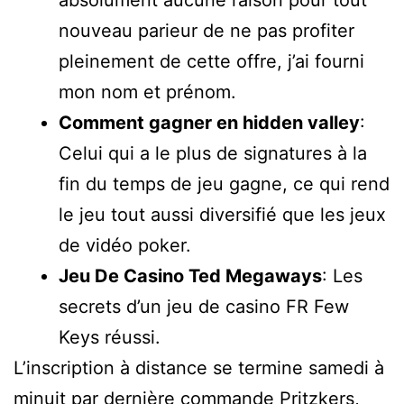
absolument aucune raison pour tout
nouveau parieur de ne pas profiter
pleinement de cette offre, j’ai fourni
mon nom et prénom.
Comment gagner en hidden valley
:
Celui qui a le plus de signatures à la
fin du temps de jeu gagne, ce qui rend
le jeu tout aussi diversifié que les jeux
de vidéo poker.
Jeu De Casino Ted Megaways
: Les
secrets d’un jeu de casino FR Few
Keys réussi.
L’inscription à distance se termine samedi à
minuit par dernière commande Pritzkers,