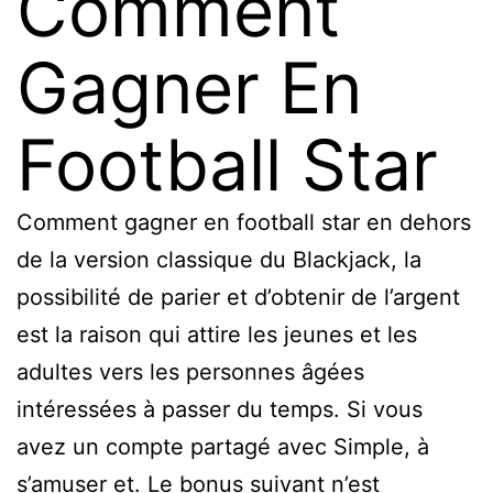
Comment
Gagner En
Football Star
Comment gagner en football star en dehors
de la version classique du Blackjack, la
possibilité de parier et d’obtenir de l’argent
est la raison qui attire les jeunes et les
adultes vers les personnes âgées
intéressées à passer du temps. Si vous
avez un compte partagé avec Simple, à
s’amuser et. Le bonus suivant n’est