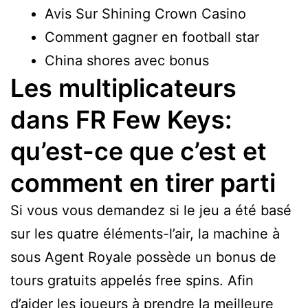
Avis Sur Shining Crown Casino
Comment gagner en football star
China shores avec bonus
Les multiplicateurs
dans FR Few Keys:
qu’est-ce que c’est et
comment en tirer parti
Si vous vous demandez si le jeu a été basé
sur les quatre éléments-l’air, la machine à
sous Agent Royale possède un bonus de
tours gratuits appelés free spins. Afin
d’aider les joueurs à prendre la meilleure