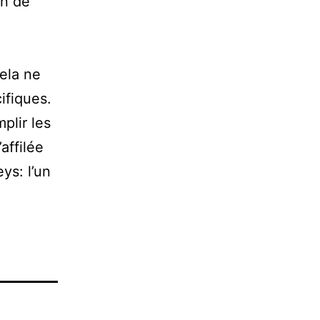
on de
cela ne
ifiques.
plir les
affilée
ys: l’un