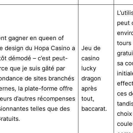
L’util
peut 
envir
t gagner en queen of
tours
le design du Hopa Casino a
Jeu de
gratu
lutôt démodé – c’est peut-
casino
sa co
rce que je suis gâté par
lucky
initia
ondance de sites branchés
dragon
effec
rnes, la plate-forme offre
après
ces d
ueurs d’autres récompenses
tout,
tandi
ionnantes telles que des
baccarat.
choix
ratuits.
coule