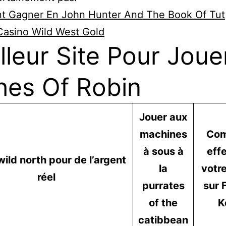
 Gagner En John Hunter And The Book Of Tut
Casino Wild West Gold
lleur Site Pour Joue
hes Of Robin
Jouer aux
machines
Co
à sous à
eff
wild north pour de l’argent
la
votr
réel
purrates
sur 
of the
K
catibbean