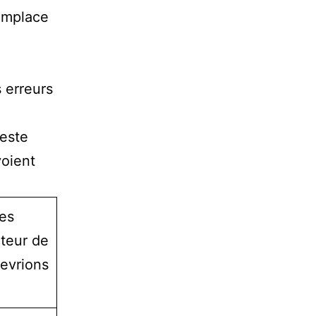
remplace
 erreurs
reste
voient
es
teur de
devrions