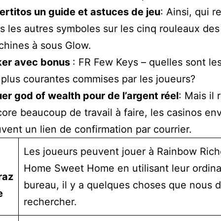
rtitos un guide et astuces de jeu
: Ainsi, qui 
s les autres symboles sur les cinq rouleaux des
hines à sous Glow.
ker avec bonus
: FR Few Keys – quelles sont les
 plus courantes commises par les joueurs?
er god of wealth pour de l’argent réel
: Mais il 
ore beaucoup de travail à faire, les casinos en
vent un lien de confirmation par courrier.
Les joueurs peuvent jouer à Rainbow Rich
Home Sweet Home en utilisant leur ordina
raz
bureau, il y a quelques choses que nous 
e
rechercher.