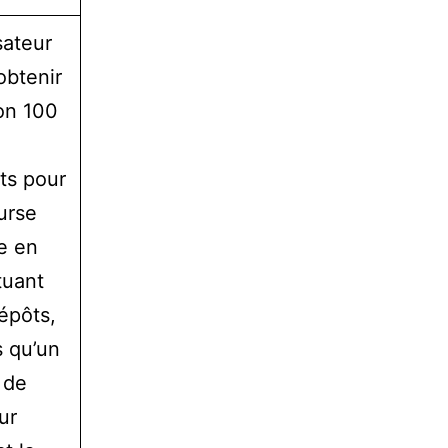
isateur
obtenir
on 100
its pour
urse
le en
tuant
épôts,
s qu’un
 de
ur