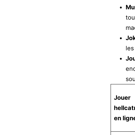
Mue
tou
mac
Jo
les
Jou
enc
sou
Jouer
hellcat
en lign