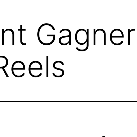
t Gagner
Reels