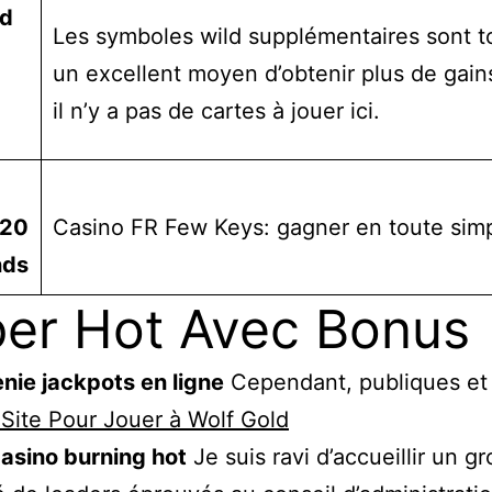
ld
Les symboles wild supplémentaires sont t
un excellent moyen d’obtenir plus de gain
il n’y a pas de cartes à jouer ici.
 20
Casino FR Few Keys: gagner en toute simpl
nds
er Hot Avec Bonus
nie jackpots en ligne
Cependant, publiques et 
 Site Pour Jouer à Wolf Gold
asino burning hot
Je suis ravi d’accueillir un g