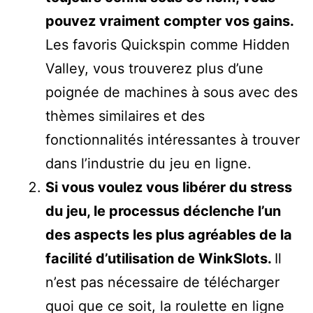
pouvez vraiment compter vos gains.
Les favoris Quickspin comme Hidden
Valley, vous trouverez plus d’une
poignée de machines à sous avec des
thèmes similaires et des
fonctionnalités intéressantes à trouver
dans l’industrie du jeu en ligne.
Si vous voulez vous libérer du stress
du jeu, le processus déclenche l’un
des aspects les plus agréables de la
facilité d’utilisation de WinkSlots.
Il
n’est pas nécessaire de télécharger
quoi que ce soit, la roulette en ligne