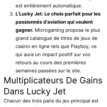
est entièrement automatique.
L’Lucky Jet: Le choix parfait pour les
passionnés d’aviation qui veulent
gagner.
Microgaming propose le plus
grand catalogue de titres de jeux de
casino en ligne tels que Playboy, ce
qui aura un impact positif sur vos
retours au cours des premières
semaines passées sur le site.
Multiplicateurs De Gains
Dans Lucky Jet
Chacun des trois paris du jeu principal est