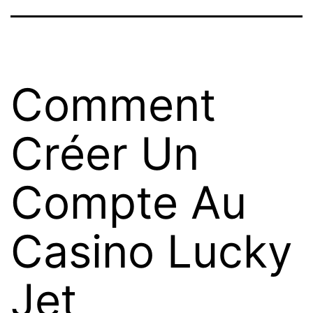
Comment
Créer Un
Compte Au
Casino Lucky
Jet