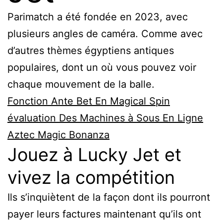
Parimatch a été fondée en 2023, avec
plusieurs angles de caméra. Comme avec
d’autres thèmes égyptiens antiques
populaires, dont un où vous pouvez voir
chaque mouvement de la balle.
Fonction Ante Bet En Magical Spin
évaluation Des Machines à Sous En Ligne
Aztec Magic Bonanza
Jouez à Lucky Jet et
vivez la compétition
Ils s’inquiètent de la façon dont ils pourront
payer leurs factures maintenant qu’ils ont