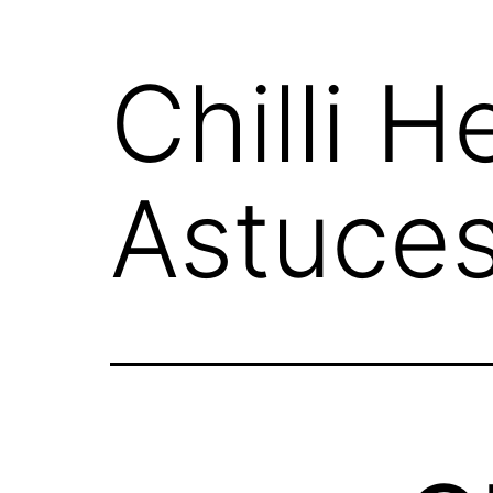
Aller
au
Chilli 
contenu
Astuce