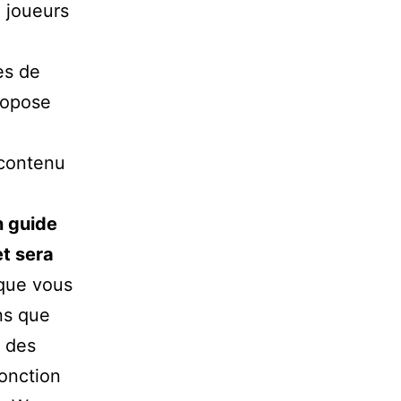
 joueurs
es de
ropose
 contenu
un guide
et sera
 que vous
ns que
r des
fonction