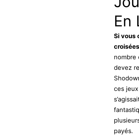
Jou
En 
Si vous 
croisée
nombre 
devez re
Shodown 
ces jeux 
s’agissa
fantasti
plusieur
payés.