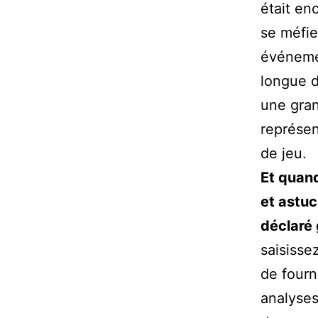
était en
se méfie
événemen
longue d
une gran
représen
de jeu.
Et quand
et astuc
déclaré
saisisse
de fourn
analyses