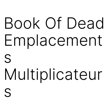
Aller
au
Book Of Dead
contenu
Emplacement
s
Multiplicateur
s