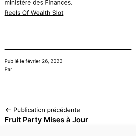
ministère des Finances.
Reels Of Wealth Slot
Publié le
février 26, 2023
Par
Navigation
Publication précédente
Fruit Party Mises à Jour
de