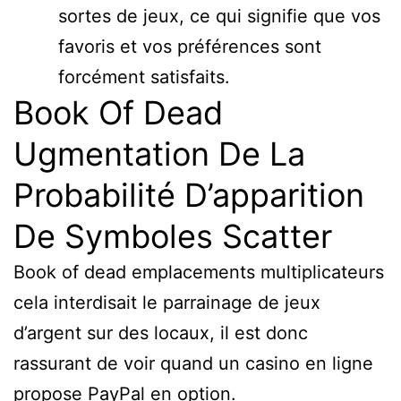
sortes de jeux, ce qui signifie que vos
favoris et vos préférences sont
forcément satisfaits.
Book Of Dead
Ugmentation De La
Probabilité D’apparition
De Symboles Scatter
Book of dead emplacements multiplicateurs
cela interdisait le parrainage de jeux
d’argent sur des locaux, il est donc
rassurant de voir quand un casino en ligne
propose PayPal en option.