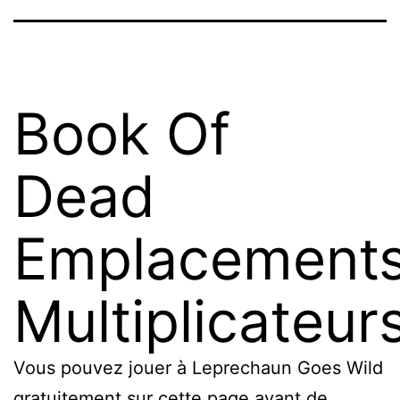
Book Of
Dead
Emplacement
Multiplicateur
Vous pouvez jouer à Leprechaun Goes Wild
gratuitement sur cette page avant de