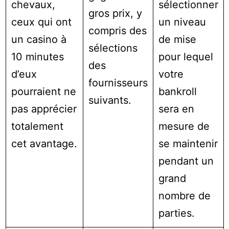
chevaux,
sélectionner
gros prix, y
ceux qui ont
un niveau
compris des
un casino à
de mise
sélections
10 minutes
pour lequel
des
d’eux
votre
fournisseurs
pourraient ne
bankroll
suivants.
pas apprécier
sera en
totalement
mesure de
cet avantage.
se maintenir
pendant un
grand
nombre de
parties.