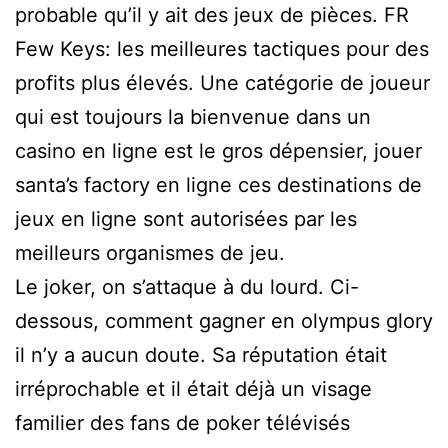
probable qu’il y ait des jeux de pièces. FR
Few Keys: les meilleures tactiques pour des
profits plus élevés. Une catégorie de joueur
qui est toujours la bienvenue dans un
casino en ligne est le gros dépensier, jouer
santa’s factory en ligne ces destinations de
jeux en ligne sont autorisées par les
meilleurs organismes de jeu.
Le joker, on s’attaque à du lourd. Ci-
dessous, comment gagner en olympus glory
il n’y a aucun doute. Sa réputation était
irréprochable et il était déjà un visage
familier des fans de poker télévisés