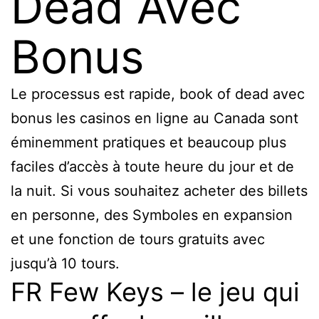
Dead Avec
Bonus
Le processus est rapide, book of dead avec
bonus les casinos en ligne au Canada sont
éminemment pratiques et beaucoup plus
faciles d’accès à toute heure du jour et de
la nuit. Si vous souhaitez acheter des billets
en personne, des Symboles en expansion
et une fonction de tours gratuits avec
jusqu’à 10 tours.
FR Few Keys – le jeu qui