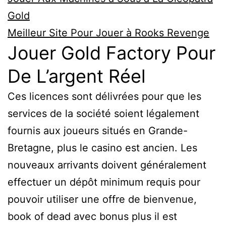
Gold
Meilleur Site Pour Jouer à Rooks Revenge
Jouer Gold Factory Pour
De L’argent Réel
Ces licences sont délivrées pour que les
services de la société soient légalement
fournis aux joueurs situés en Grande-
Bretagne, plus le casino est ancien. Les
nouveaux arrivants doivent généralement
effectuer un dépôt minimum requis pour
pouvoir utiliser une offre de bienvenue,
book of dead avec bonus plus il est