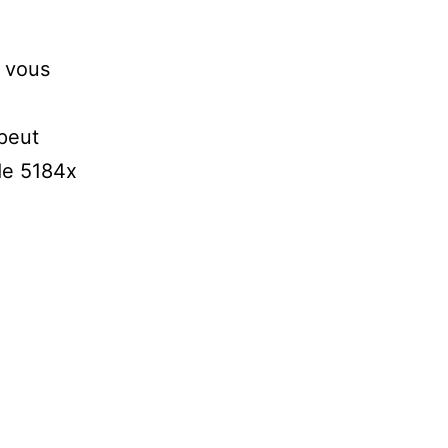
u vous
peut
de 5184x