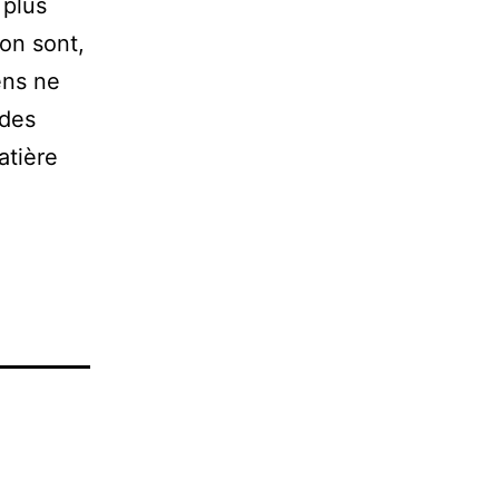
 plus
on sont,
ens ne
 des
atière