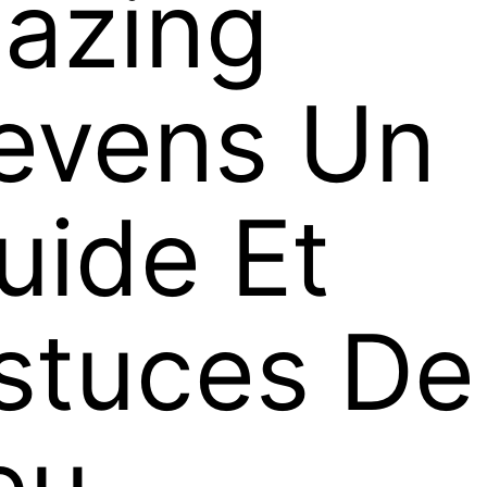
lazing
evens Un
uide Et
stuces De
eu