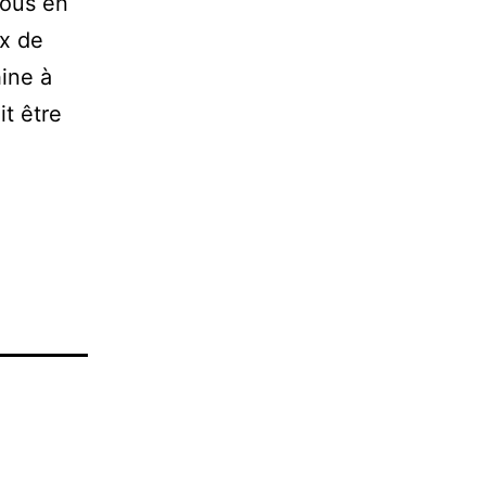
sous en
ux de
hine à
it être