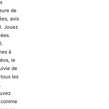
es
ieure de
ées, avis
l. Jouez
cées.
2.
nes à
éos, le
uivie de
 tous les
.
ouvez
ue comme