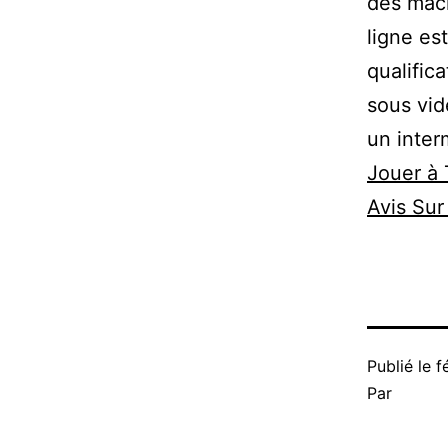
des mach
ligne es
qualific
sous vid
un inter
Jouer à 
Avis Sur
Publié le
f
Par