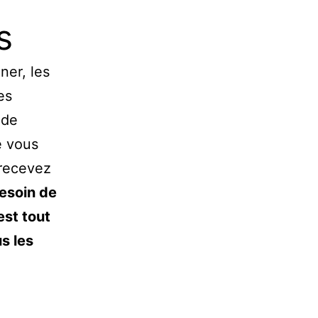
s
ner, les
es
 de
e vous
 recevez
esoin de
est tout
us les