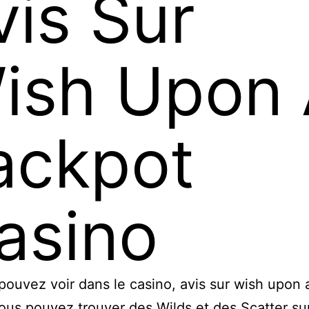
vis Sur
ish Upon
ackpot
asino
 pouvez voir dans le casino, avis sur wish upon 
ous pouvez trouver des Wilds et des Scatter su