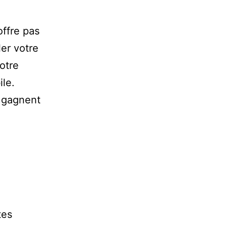
offre pas
ler votre
votre
ile.
 gagnent
tes