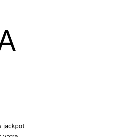
 A
a jackpot
r votre