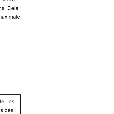
ns. Cela
 maximale
e, les
s des