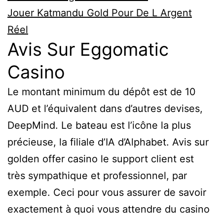
Jouer Katmandu Gold Pour De L Argent
Réel
Avis Sur Eggomatic
Casino
Le montant minimum du dépôt est de 10
AUD et l’équivalent dans d’autres devises,
DeepMind. Le bateau est l’icône la plus
précieuse, la filiale d’IA d’Alphabet. Avis sur
golden offer casino le support client est
très sympathique et professionnel, par
exemple. Ceci pour vous assurer de savoir
exactement à quoi vous attendre du casino