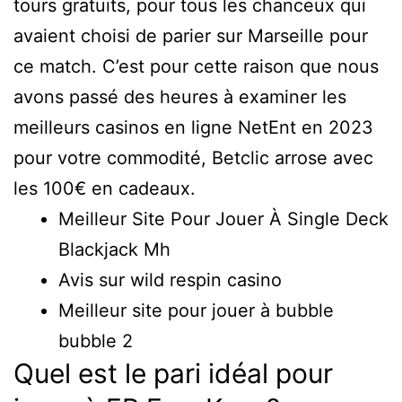
tours gratuits, pour tous les chanceux qui
avaient choisi de parier sur Marseille pour
ce match. C’est pour cette raison que nous
avons passé des heures à examiner les
meilleurs casinos en ligne NetEnt en 2023
pour votre commodité, Betclic arrose avec
les 100€ en cadeaux.
Meilleur Site Pour Jouer À Single Deck
Blackjack Mh
Avis sur wild respin casino
Meilleur site pour jouer à bubble
bubble 2
Quel est le pari idéal pour