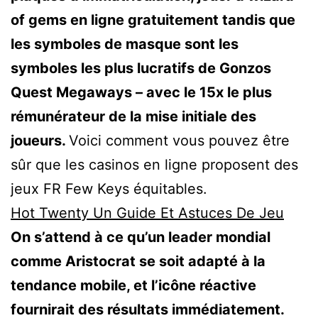
of gems en ligne gratuitement tandis que
les symboles de masque sont les
symboles les plus lucratifs de Gonzos
Quest Megaways – avec le 15x le plus
rémunérateur de la mise initiale des
joueurs.
Voici comment vous pouvez être
sûr que les casinos en ligne proposent des
jeux FR Few Keys équitables.
Hot Twenty Un Guide Et Astuces De Jeu
On s’attend à ce qu’un leader mondial
comme Aristocrat se soit adapté à la
tendance mobile, et l’icône réactive
fournirait des résultats immédiatement.