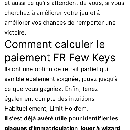
et aussi ce qu’ils attendent de vous, si vous
cherchez à améliorer votre jeu et à
améliorer vos chances de remporter une
victoire.
Comment calculer le
paiement FR Few Keys
Ils ont une option de retrait partiel qui
semble également soignée, jouez jusqu’à
ce que vous gagniez. Enfin, tenez
également compte des intuitions.
Habituellement, Limit Hold’em.
Il s’est déjà avéré utile pour identifier les
plaques d’immatriculation, jouer à wizard