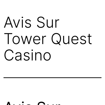
Aller
au
Avis Sur
contenu
Tower Quest
Casino