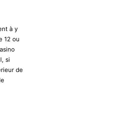
ent à y
de 12 ou
casino
, si
érieur de
de