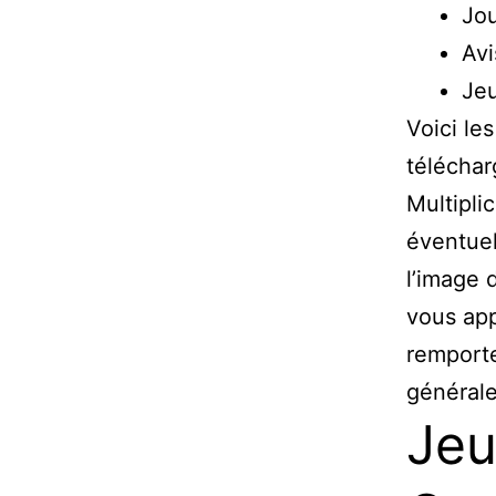
Jo
Avi
Jeu
Voici le
téléchar
Multipli
éventuel
l’image 
vous appe
remporte
générale
Jeu