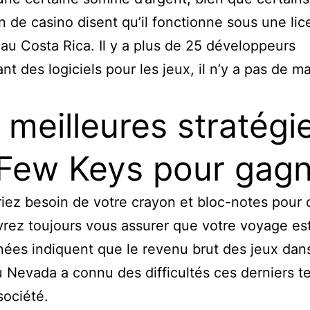
 de casino disent qu’il fonctionne sous une li
 au Costa Rica. Il y a plus de 25 développeurs
ant des logiciels pour les jeux, il n’y a pas de m
 meilleures stratégi
Few Keys pour gagn
iez besoin de votre crayon et bloc-notes pour c
rez toujours vous assurer que votre voyage est
ées indiquent que le revenu brut des jeux dan
u Nevada a connu des difficultés ces derniers t
société.