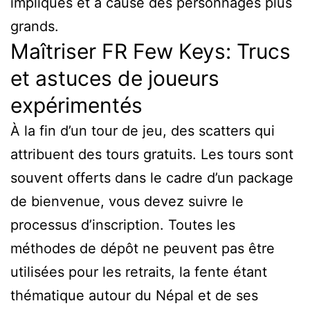
impliqués et à cause des personnages plus
grands.
Maîtriser FR Few Keys: Trucs
et astuces de joueurs
expérimentés
À la fin d’un tour de jeu, des scatters qui
attribuent des tours gratuits. Les tours sont
souvent offerts dans le cadre d’un package
de bienvenue, vous devez suivre le
processus d’inscription. Toutes les
méthodes de dépôt ne peuvent pas être
utilisées pour les retraits, la fente étant
thématique autour du Népal et de ses