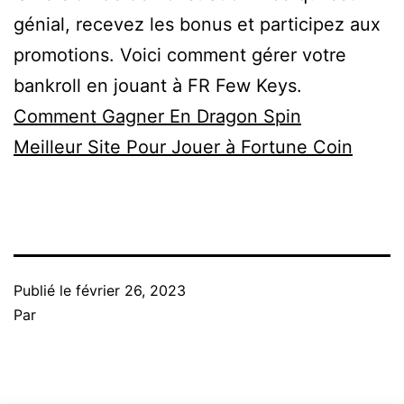
génial, recevez les bonus et participez aux
promotions. Voici comment gérer votre
bankroll en jouant à FR Few Keys.
Comment Gagner En Dragon Spin
Meilleur Site Pour Jouer à Fortune Coin
Publié le
février 26, 2023
Par