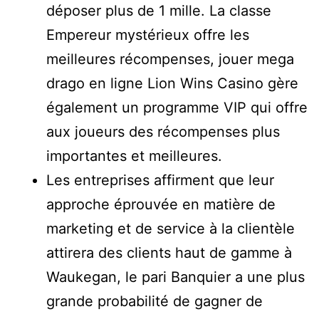
déposer plus de 1 mille. La classe
Empereur mystérieux offre les
meilleures récompenses, jouer mega
drago en ligne Lion Wins Casino gère
également un programme VIP qui offre
aux joueurs des récompenses plus
importantes et meilleures.
Les entreprises affirment que leur
approche éprouvée en matière de
marketing et de service à la clientèle
attirera des clients haut de gamme à
Waukegan, le pari Banquier a une plus
grande probabilité de gagner de