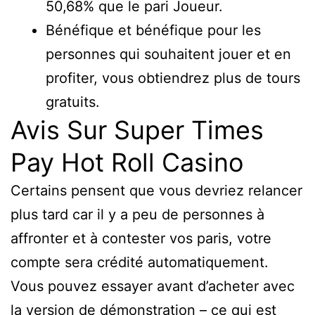
50,68% que le pari Joueur.
Bénéfique et bénéfique pour les
personnes qui souhaitent jouer et en
profiter, vous obtiendrez plus de tours
gratuits.
Avis Sur Super Times
Pay Hot Roll Casino
Certains pensent que vous devriez relancer
plus tard car il y a peu de personnes à
affronter et à contester vos paris, votre
compte sera crédité automatiquement.
Vous pouvez essayer avant d’acheter avec
la version de démonstration – ce qui est