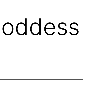
Goddess