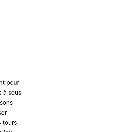
nt pour
s à sous
ssons
ser
 tours