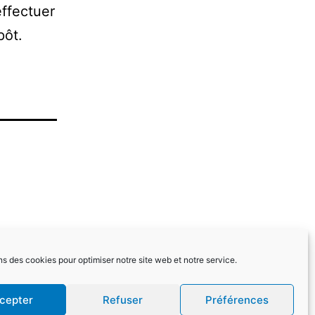
ffectuer
pôt.
Publication suivante
ns des cookies pour optimiser notre site web et notre service.
à Michael Jackson En Ligne
cepter
Refuser
Préférences
Gratuitement