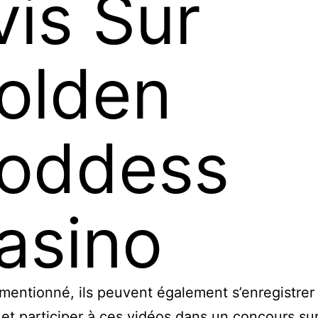
vis Sur
olden
oddess
asino
ntionné, ils peuvent également s’enregistrer
et participer à ces vidéos dans un concours sur 