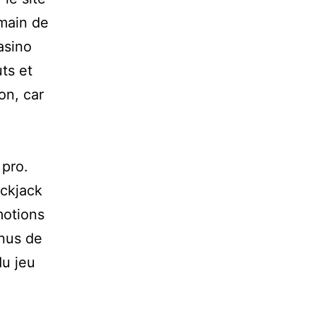
 main de
asino
ts et
on, car
pro.
ackjack
motions
onus de
du jeu