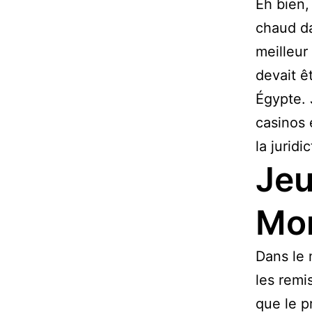
Eh bien, 
chaud dan
meilleur
devait ê
Égypte. 
casinos 
la jurid
Jeu
Mo
Dans le 
les remi
que le p