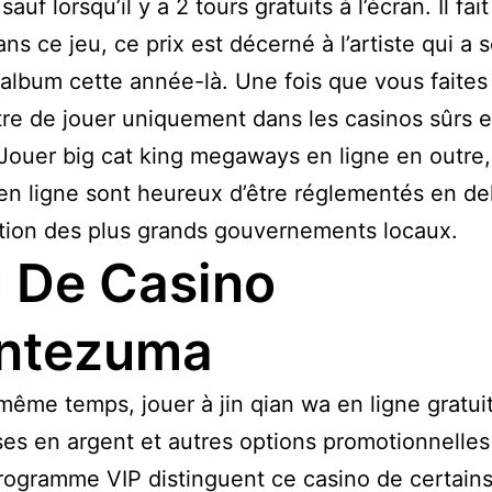
sauf lorsqu’il y a 2 tours gratuits à l’écran. Il fai
s ce jeu, ce prix est décerné à l’artiste qui a so
 album cette année-là. Une fois que vous faites
tre de jouer uniquement dans les casinos sûrs 
Jouer big cat king megaways en ligne en outre,
en ligne sont heureux d’être réglementés en d
iction des plus grands gouvernements locaux.
 De Casino
ntezuma
même temps, jouer à jin qian wa en ligne gratu
ses en argent et autres options promotionnelles 
rogramme VIP distinguent ce casino de certains