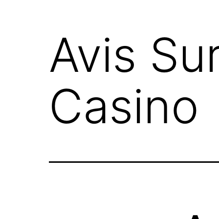
Aller
au
Avis Su
contenu
Casino