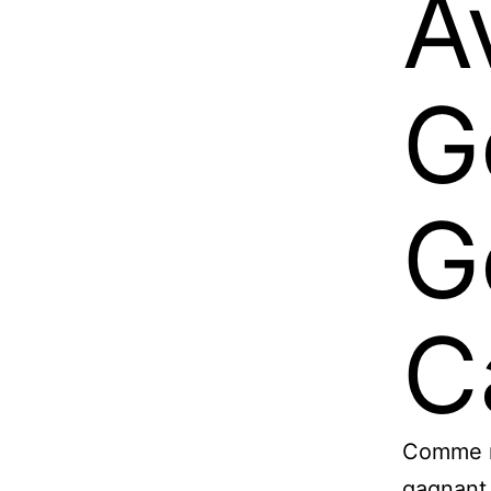
A
G
G
C
Comme me
gagnant 