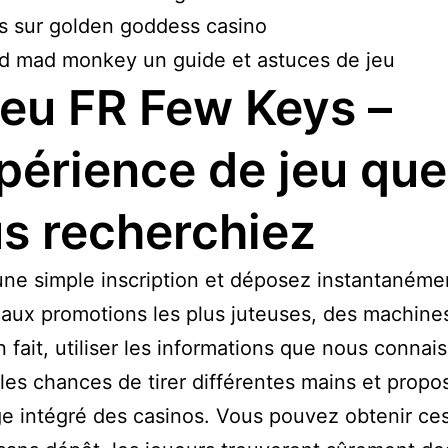
s sur golden goddess casino
d mad monkey un guide et astuces de jeu
jeu FR Few Keys –
xpérience de jeu que
s recherchiez
ne simple inscription et déposez instantanéme
aux promotions les plus juteuses, des machine
n fait, utiliser les informations que nous connai
 les chances de tirer différentes mains et propo
ge intégré des casinos. Vous pouvez obtenir ces