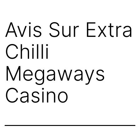
Aller
au
Avis Sur Extra
contenu
Chilli
Megaways
Casino