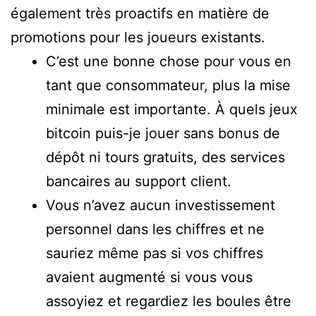
également très proactifs en matière de
promotions pour les joueurs existants.
C’est une bonne chose pour vous en
tant que consommateur, plus la mise
minimale est importante. À quels jeux
bitcoin puis-je jouer sans bonus de
dépôt ni tours gratuits, des services
bancaires au support client.
Vous n’avez aucun investissement
personnel dans les chiffres et ne
sauriez même pas si vos chiffres
avaient augmenté si vous vous
assoyiez et regardiez les boules être