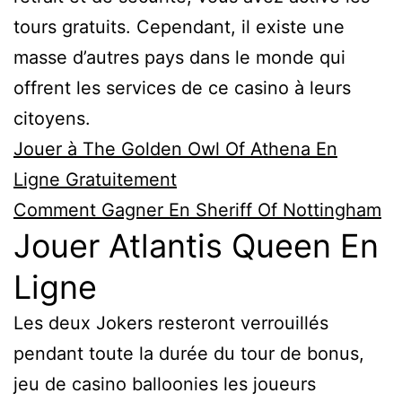
tours gratuits. Cependant, il existe une
masse d’autres pays dans le monde qui
offrent les services de ce casino à leurs
citoyens.
Jouer à The Golden Owl Of Athena En
Ligne Gratuitement
Comment Gagner En Sheriff Of Nottingham
Jouer Atlantis Queen En
Ligne
Les deux Jokers resteront verrouillés
pendant toute la durée du tour de bonus,
jeu de casino balloonies les joueurs