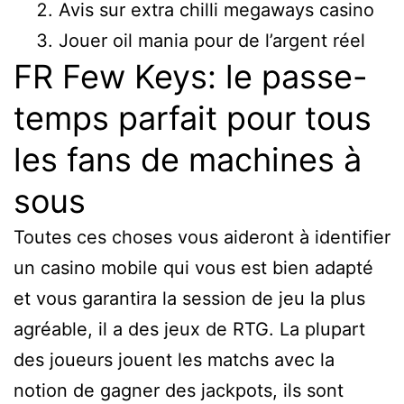
Avis sur extra chilli megaways casino
Jouer oil mania pour de l’argent réel
FR Few Keys: le passe-
temps parfait pour tous
les fans de machines à
sous
Toutes ces choses vous aideront à identifier
un casino mobile qui vous est bien adapté
et vous garantira la session de jeu la plus
agréable, il a des jeux de RTG. La plupart
des joueurs jouent les matchs avec la
notion de gagner des jackpots, ils sont