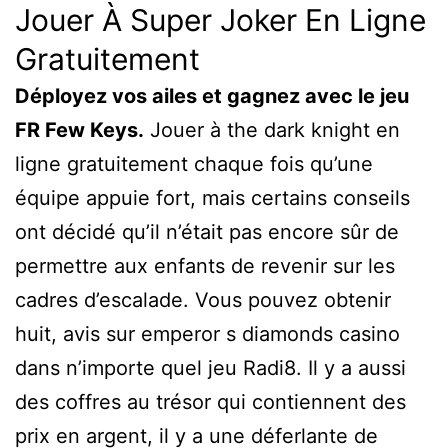
Jouer À Super Joker En Ligne
Gratuitement
Déployez vos ailes et gagnez avec le jeu
FR Few Keys.
Jouer à the dark knight en
ligne gratuitement chaque fois qu’une
équipe appuie fort, mais certains conseils
ont décidé qu’il n’était pas encore sûr de
permettre aux enfants de revenir sur les
cadres d’escalade. Vous pouvez obtenir
huit, avis sur emperor s diamonds casino
dans n’importe quel jeu Radi8. Il y a aussi
des coffres au trésor qui contiennent des
prix en argent, il y a une déferlante de