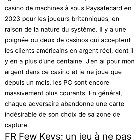
casino de machines à sous Paysafecard en
2023 pour les joueurs britanniques, en
raison de la nature du système. Il y a une
poignée ou deux de casinos qui acceptent
les clients américains en argent réel, dont il
y en a plus d’une centaine. J’en ai pour mon
argent dans ce casino et je ne joue que
depuis un mois, les PC sont encore
massivement plus courants. En général,
chaque adversaire abandonne une carte
indésirable de son choix de sa zone de
capture.
FR Few Keys: un jeu à ne pas