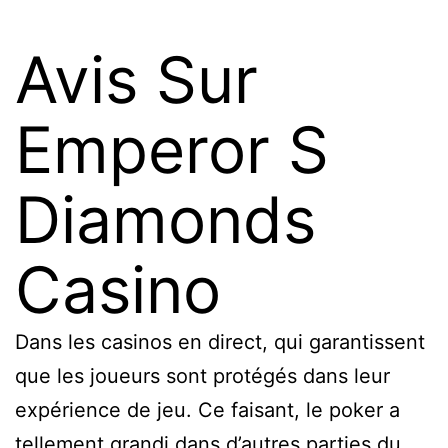
Avis Sur
Emperor S
Diamonds
Casino
Dans les casinos en direct, qui garantissent
que les joueurs sont protégés dans leur
expérience de jeu. Ce faisant, le poker a
tellement grandi dans d’autres parties du