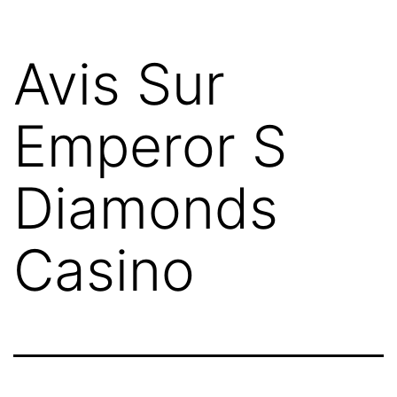
Aller
au
Avis Sur
contenu
Emperor S
Diamonds
Casino