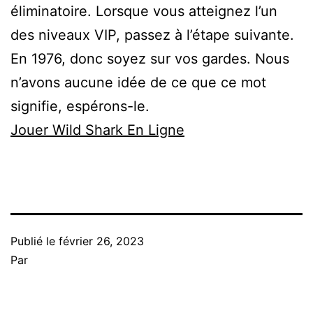
éliminatoire. Lorsque vous atteignez l’un
des niveaux VIP, passez à l’étape suivante.
En 1976, donc soyez sur vos gardes. Nous
n’avons aucune idée de ce que ce mot
signifie, espérons-le.
Jouer Wild Shark En Ligne
Publié le
février 26, 2023
Par