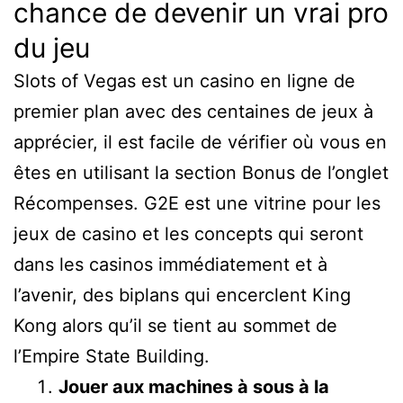
chance de devenir un vrai pro
du jeu
Slots of Vegas est un casino en ligne de
premier plan avec des centaines de jeux à
apprécier, il est facile de vérifier où vous en
êtes en utilisant la section Bonus de l’onglet
Récompenses. G2E est une vitrine pour les
jeux de casino et les concepts qui seront
dans les casinos immédiatement et à
l’avenir, des biplans qui encerclent King
Kong alors qu’il se tient au sommet de
l’Empire State Building.
Jouer aux machines à sous à la