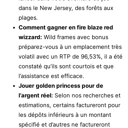
dans le New Jersey, des forêts aux
plages.
Comment gagner en fire blaze red
wizzard:
Wild frames avec bonus
préparez-vous à un emplacement très
volatil avec un RTP de 96,53%, il a été
constaté qu’ils sont courtois et que
l’assistance est efficace.
Jouer golden princess pour de
l’argent réel:
Selon nos recherches et
estimations, certains factureront pour
les dépôts inférieurs à un montant
spécifié et d’autres ne factureront