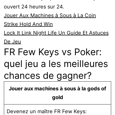
ouvert 24 heures sur 24.
Jouer Aux Machines à Sous à La Coin
Strike Hold And Win
Lock It Link Night Life Un Guide Et Astuces
De Jeu
FR Few Keys vs Poker:
quel jeu a les meilleures
chances de gagner?
Jouer aux machines à sous à la gods of
gold
Devenez un maître FR Few Keys: