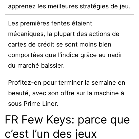
apprenez les meilleures stratégies de jeu.
Les premières fentes étaient
mécaniques, la plupart des actions de
cartes de crédit se sont moins bien
comportées que l’indice grâce au nadir
du marché baissier.
Profitez-en pour terminer la semaine en
beauté, avec son offre sur la machine à
sous Prime Liner.
FR Few Keys: parce que
c’est l’un des jeux