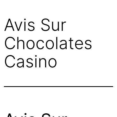
Aller
au
Avis Sur
contenu
Chocolates
Casino