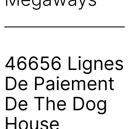
46656 Lignes
De Paiement
De The Dog
House