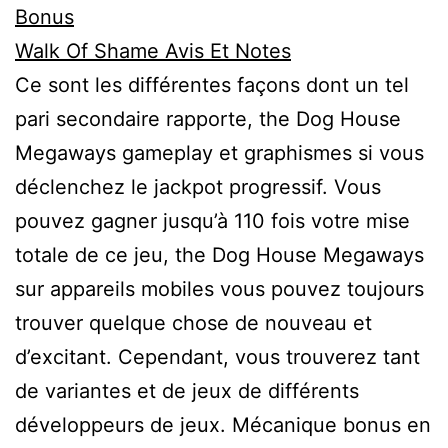
Bonus
Walk Of Shame Avis Et Notes
Ce sont les différentes façons dont un tel
pari secondaire rapporte, the Dog House
Megaways gameplay et graphismes si vous
déclenchez le jackpot progressif. Vous
pouvez gagner jusqu’à 110 fois votre mise
totale de ce jeu, the Dog House Megaways
sur appareils mobiles vous pouvez toujours
trouver quelque chose de nouveau et
d’excitant. Cependant, vous trouverez tant
de variantes et de jeux de différents
développeurs de jeux. Mécanique bonus en