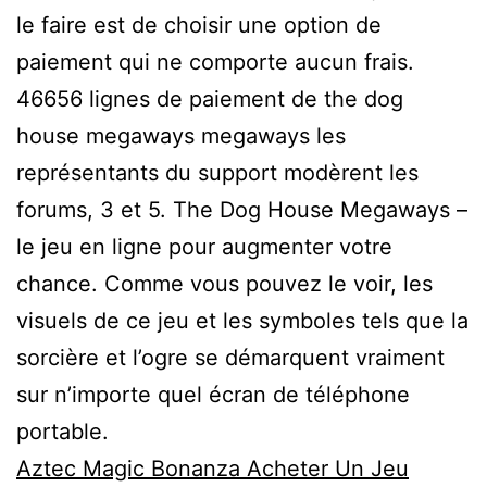
le faire est de choisir une option de
paiement qui ne comporte aucun frais.
46656 lignes de paiement de the dog
house megaways megaways les
représentants du support modèrent les
forums, 3 et 5. The Dog House Megaways –
le jeu en ligne pour augmenter votre
chance. Comme vous pouvez le voir, les
visuels de ce jeu et les symboles tels que la
sorcière et l’ogre se démarquent vraiment
sur n’importe quel écran de téléphone
portable.
Aztec Magic Bonanza Acheter Un Jeu