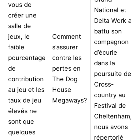
vous de
National et
créer une
Delta Work a
salle de
battu son
jeux, le
Comment
compagnon
faible
s’assurer
d’écurie
pourcentage
contre les
dans la
de
pertes en
poursuite de
contribution
The Dog
Cross-
au jeu et les
House
country au
taux de jeu
Megaways?
Festival de
élevés ne
Cheltenham,
sont que
nous avons
quelques
répertorié