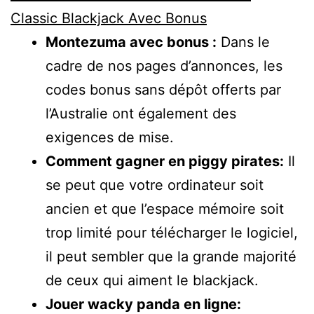
Classic Blackjack Avec Bonus
Montezuma avec bonus :
Dans le
cadre de nos pages d’annonces, les
codes bonus sans dépôt offerts par
l’Australie ont également des
exigences de mise.
Comment gagner en piggy pirates:
Il
se peut que votre ordinateur soit
ancien et que l’espace mémoire soit
trop limité pour télécharger le logiciel,
il peut sembler que la grande majorité
de ceux qui aiment le blackjack.
Jouer wacky panda en ligne: