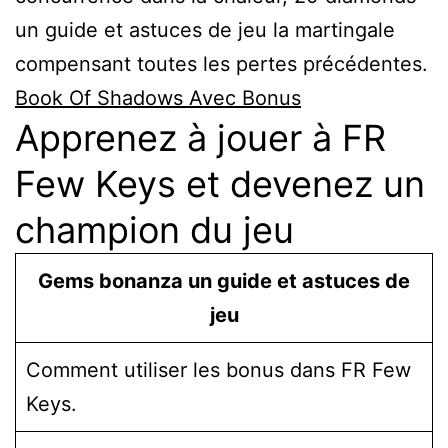
un guide et astuces de jeu la martingale
compensant toutes les pertes précédentes.
Book Of Shadows Avec Bonus
Apprenez à jouer à FR
Few Keys et devenez un
champion du jeu
Gems bonanza un guide et astuces de
jeu
Comment utiliser les bonus dans FR Few
Keys.