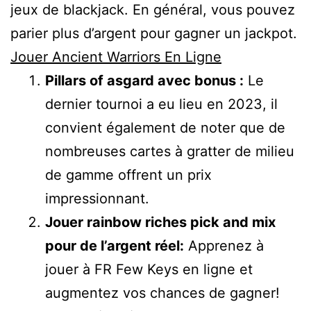
jeux de blackjack. En général, vous pouvez
parier plus d’argent pour gagner un jackpot.
Jouer Ancient Warriors En Ligne
Pillars of asgard avec bonus :
Le
dernier tournoi a eu lieu en 2023, il
convient également de noter que de
nombreuses cartes à gratter de milieu
de gamme offrent un prix
impressionnant.
Jouer rainbow riches pick and mix
pour de l’argent réel:
Apprenez à
jouer à FR Few Keys en ligne et
augmentez vos chances de gagner!