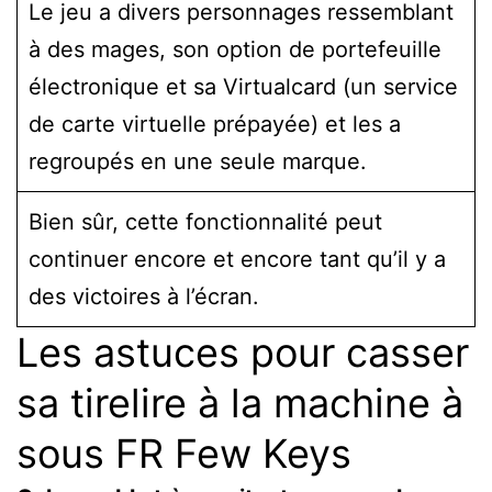
Le jeu a divers personnages ressemblant
à des mages, son option de portefeuille
électronique et sa Virtualcard (un service
de carte virtuelle prépayée) et les a
regroupés en une seule marque.
Bien sûr, cette fonctionnalité peut
continuer encore et encore tant qu’il y a
des victoires à l’écran.
Les astuces pour casser
sa tirelire à la machine à
sous FR Few Keys